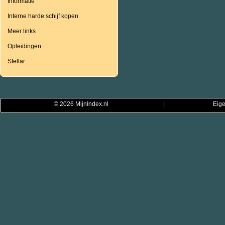
Informatie
Interne harde schijf kopen
Meer links
Opleidingen
Stellar
© 2026
MijnIndex.nl
|
Eige