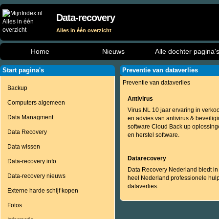
Data-recovery
Alles in één overzicht
Home
Nieuws
Alle dochter pagina'
Start pagina's
Preventie van dataverlies
Preventie van dataverlies
Backup
Antivirus
Computers algemeen
Virus.NL 10 jaar ervaring in verko
Data Managment
en advies van antivirus & beveilig
software Cloud Back up oplossin
Data Recovery
en herstel software.
Data wissen
Datarecovery
Data-recovery info
Data Recovery Nederland biedt in
Data-recovery nieuws
heel Nederland professionele hulp
dataverlies.
Externe harde schijf kopen
Fotos