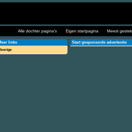
Alle dochter pagina's
Eigen startpagina
Meest gestel
Meer links
Start gesponsorde advertentie
Overige