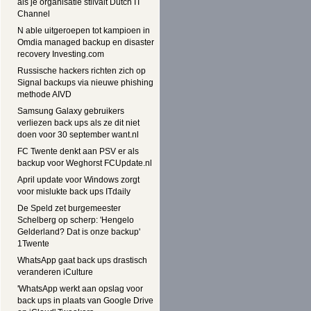
als je organisatie stilvalt Dutch IT
Channel
N able uitgeroepen tot kampioen in
Omdia managed backup en disaster
recovery Investing.com
Russische hackers richten zich op
Signal backups via nieuwe phishing
methode AIVD
Samsung Galaxy gebruikers
verliezen back ups als ze dit niet
doen voor 30 september want.nl
FC Twente denkt aan PSV er als
backup voor Weghorst FCUpdate.nl
April update voor Windows zorgt
voor mislukte back ups ITdaily
De Speld zet burgemeester
Schelberg op scherp: 'Hengelo
Gelderland? Dat is onze backup'
1Twente
WhatsApp gaat back ups drastisch
veranderen iCulture
'WhatsApp werkt aan opslag voor
back ups in plaats van Google Drive