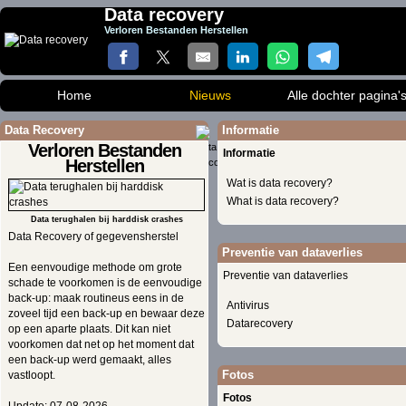
Data recovery
Verloren Bestanden Herstellen
Home
Nieuws
Alle dochter pagina'
Data Recovery
Informatie
Verloren Bestanden
Informatie
Herstellen
Wat is data recovery?
What is data recovery?
Data terughalen bij harddisk crashes
Data Recovery of gegevensherstel
Preventie van dataverlies
Een eenvoudige methode om grote
Preventie van dataverlies
schade te voorkomen is de eenvoudige
back-up: maak routineus eens in de
Antivirus
zoveel tijd een back-up en bewaar deze
Datarecovery
op een aparte plaats. Dit kan niet
voorkomen dat net op het moment dat
een back-up werd gemaakt, alles
Fotos
vastloopt.
Fotos