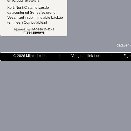
en iCloud' Tweakers
Kort: NorthC stampt zesde
datacenter uit Geneefse grond,
Veeam zet in op immutable backup
(en meer) Computable.nl
bijgewerkt op: 07-08-26 10:40:41
meer nieuws
dataverli
© 2026
MijnIndex.nl
|
Voeg een link toe
|
Eige