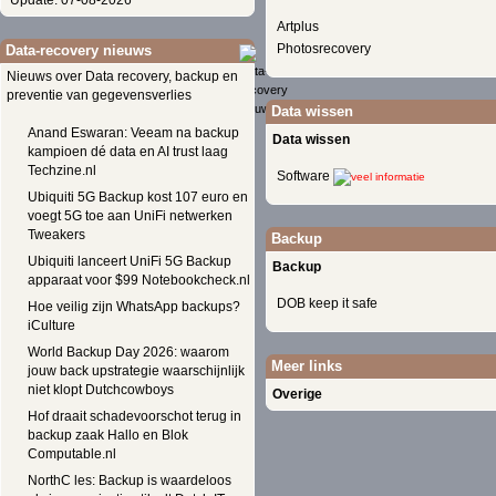
Update: 07-08-2026
Artplus
Photosrecovery
Data-recovery nieuws
Nieuws over Data recovery, backup en
preventie van gegevensverlies
Data wissen
Anand Eswaran: Veeam na backup
Data wissen
kampioen dé data en AI trust laag
Techzine.nl
Software
Ubiquiti 5G Backup kost 107 euro en
voegt 5G toe aan UniFi netwerken
Tweakers
Backup
Ubiquiti lanceert UniFi 5G Backup
Backup
apparaat voor $99 Notebookcheck.nl
DOB keep it safe
Hoe veilig zijn WhatsApp backups?
iCulture
World Backup Day 2026: waarom
Meer links
jouw back upstrategie waarschijnlijk
niet klopt Dutchcowboys
Overige
Hof draait schadevoorschot terug in
backup zaak Hallo en Blok
Computable.nl
NorthC les: Backup is waardeloos