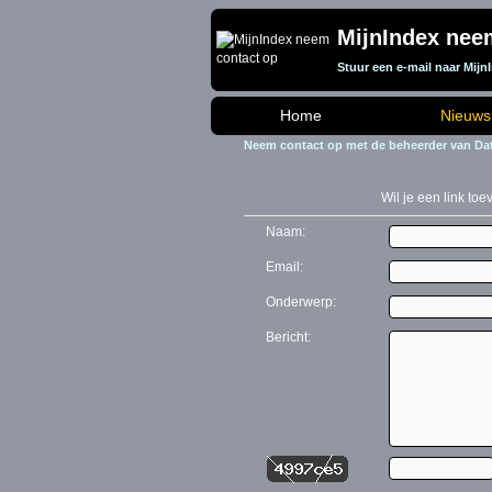
MijnIndex nee
Stuur een e-mail naar Mijn
Home
Nieuws
Neem contact op met de beheerder van Dat
Wil je een link to
Naam:
Email:
Onderwerp:
Bericht: