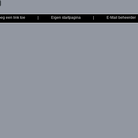
eg een link toe
|
Eigen startpagina
|
E-Mail beheerder