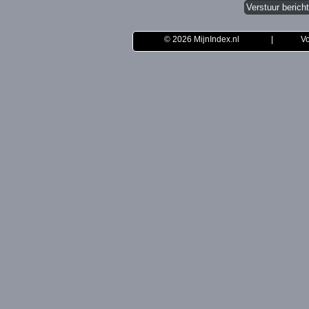
© 2026
MijnIndex.nl
|
Vo