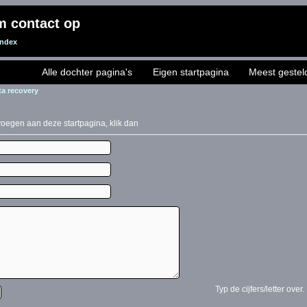
m contact op
Index
Alle dochter pagina's
Eigen startpagina
Meest gestel
a recovery
evoegen aan deze startpagina, klik dan
Typ de cijfers/letter over.