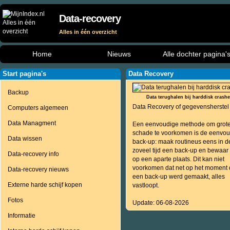
Data-recovery
Alles in één overzicht
Home
Nieuws
Alle dochter pagina'
Start pagina's
Data Recovery
Backup
Data terughalen bij harddisk crashe
Data Recovery of gegevensherstel
Computers algemeen
Data Managment
Een eenvoudige methode om grot
schade te voorkomen is de eenvo
Data wissen
back-up: maak routineus eens in d
zoveel tijd een back-up en bewaar
Data-recovery info
op een aparte plaats. Dit kan niet
voorkomen dat net op het moment 
Data-recovery nieuws
een back-up werd gemaakt, alles
Externe harde schijf kopen
vastloopt.
Fotos
Update: 06-08-2026
Informatie