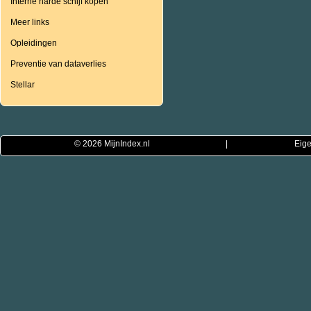
Interne harde schijf kopen
Meer links
Opleidingen
Preventie van dataverlies
Stellar
© 2026
MijnIndex.nl
|
Eige