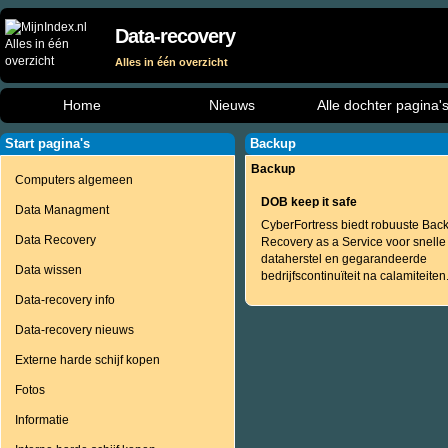
Data-recovery
Alles in één overzicht
Home
Nieuws
Alle dochter pagina'
Start pagina's
Backup
Backup
Computers algemeen
DOB keep it safe
Data Managment
CyberFortress biedt robuuste Bac
Data Recovery
Recovery as a Service voor snelle
dataherstel en gegarandeerde
Data wissen
bedrijfscontinuïteit na calamiteiten
Data-recovery info
Data-recovery nieuws
Externe harde schijf kopen
Fotos
Informatie