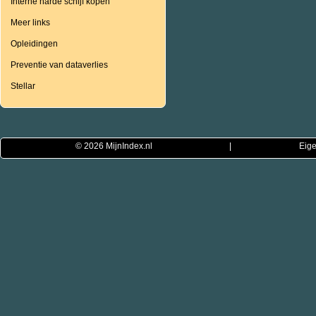
Interne harde schijf kopen
Meer links
Opleidingen
Preventie van dataverlies
Stellar
© 2026
MijnIndex.nl
|
Eige