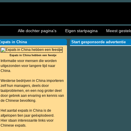
Alle dochter pagina's
Eigen startpagina
Meest gestel
Expats in China
Start gesponsorde advertentie
Expats in China hebben een feestje
Informatie voor mensen die worden
uitgezonden voor langere tijd naar
China.
Westerse bedrijven in China importeren
zelf hun managers, deels door
taalproblemen, en een nog groter deel
door gebrek aan ervaring en kennis van
de Chinese bevolking.
Het aantal expats in China is de
afgelopen tien jaar geëxplodeerd.
Hier staan interessante links voor
Chinese expats.