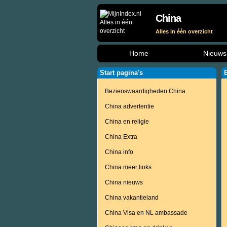
China
Alles in één overzicht
Home
Nieuws
Start pagina's
Bezienswaardigheden China
China advertentie
China en religie
China Extra
China info
China meer links
China nieuws
China vakantieland
China Visa en NL ambassade