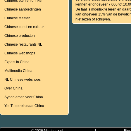
Chinees eten en drinken
kennen er ongeveer 7.000 tot 10.0
Chinese aanbiedingen
De taal is moeilijk te leren en daa
kan ongeveer 15% van de bevolki
Chinese feesten
niet lezen of schrijven.
Chinese kunst en cultuur
Chinese producten
Chinese restaurants NL
Chinese webshops
Expats in China
Multimedia China
NL Chinese webshops
Over China
Synoniemen voor China
YouTube reis naar China
© 2026
MijnIndex.nl
|
Eige