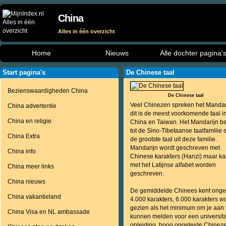
China
Alles in één overzicht
Home
Nieuws
Alle dochter pagina'
Start pagina's
De Chinese taal
Bezienswaardigheden China
De Chinese taal
Veel Chinezen spreken het Mandar
China advertentie
dit is de meest voorkomende taal i
China en religie
China en Taiwan. Het Mandarijn b
tot de Sino-Tibetaanse taalfamilie e
China Extra
de grootste taal uit deze familie.
Mandarijn wordt geschreven met
China info
Chinese karakters (Hanzi) maar k
met het Latijnse alfabet worden
China meer links
geschreven.
China nieuws
De gemiddelde Chinees kent onge
China vakantieland
4.000 karakters, 6.000 karakters w
gezien als het minimum om je aan 
China Visa en NL ambassade
kunnen melden voor een universita
opleiding, hoog opgeleide Chinez