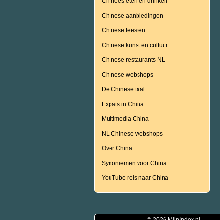
Chinees eten en drinken
Chinese aanbiedingen
Chinese feesten
Chinese kunst en cultuur
Chinese restaurants NL
Chinese webshops
De Chinese taal
Expats in China
Multimedia China
NL Chinese webshops
Over China
Synoniemen voor China
YouTube reis naar China
© 2026
MijnIndex.nl