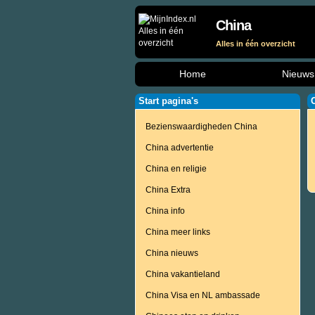
China
Alles in één overzicht
Home
Nieuws
Start pagina's
Bezienswaardigheden China
China advertentie
China en religie
China Extra
China info
China meer links
China nieuws
China vakantieland
China Visa en NL ambassade