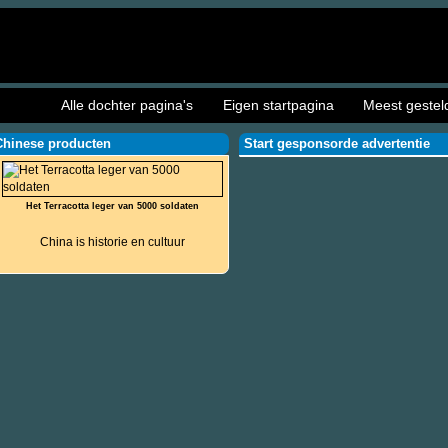
Alle dochter pagina's
Eigen startpagina
Meest gestel
Chinese producten
Start gesponsorde advertentie
Het Terracotta leger van 5000 soldaten
China is historie en cultuur