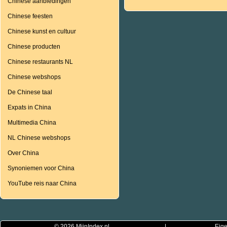
Chinese aanbiedingen
Chinese feesten
Chinese kunst en cultuur
Chinese producten
Chinese restaurants NL
Chinese webshops
De Chinese taal
Expats in China
Multimedia China
NL Chinese webshops
Over China
Synoniemen voor China
YouTube reis naar China
© 2026
MijnIndex.nl
|
Eige