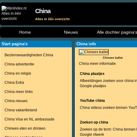
China
Alles in één overzicht
Home
Nieuws
Alle dochter pagina'
Start pagina's
China info
Bezienswaardigheden China
Chinees ballet
China meer informatie
China advertentie
China en religie
China plaatjes
Afbeeldingen zoeken voor china i
China Extra
Google plaatjes
China meer links
YouTube china
China nieuws
China videos zoeken binnen You
China vakantieland
China Visa en NL ambassade
Zoeken op china
Chinees eten en drinken
Zoeken op de term: China binnen 
Google ntwerk