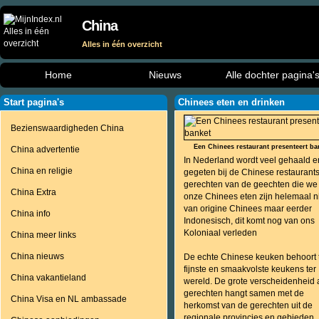
China
Alles in één overzicht
Home
Nieuws
Alle dochter pagina'
Start pagina's
Chinees eten en drinken
Bezienswaardigheden China
Een Chinees restaurant presenteert ba
China advertentie
In Nederland wordt veel gehaald e
China en religie
gegeten bij de Chinese restaurants
gerechten van de geechten die we 
China Extra
onze Chinees eten zijn helemaal n
van origine Chinees maar eerder
China info
Indonesisch, dit komt nog van ons
Koloniaal verleden
China meer links
China nieuws
De echte Chinese keuken behoort 
fijnste en smaakvolste keukens ter
China vakantieland
wereld. De grote verscheidenheid
gerechten hangt samen met de
China Visa en NL ambassade
herkomst van de gerechten uit de
regionale provincies en gebieden.