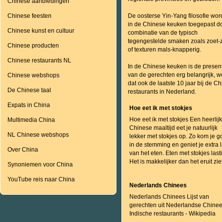
Chinese aanbiedingen
Chinese feesten
De oosterse Yin-Yang filosofie wor
in de Chinese keuken toegepast d
Chinese kunst en cultuur
combinatie van de typisch
tegengestelde smaken zoals zoet-
Chinese producten
of texturen mals-knapperig.
Chinese restaurants NL
In de Chinese keuken is de present
van de gerechten erg belangrijk, w
Chinese webshops
dat ook de laatste 10 jaar bij de C
De Chinese taal
restaurants in Nederland.
Expats in China
Hoe eet ik met stokjes
Hoe eet ik met stokjes Een heerlij
Multimedia China
Chinese maaltijd eet je natuurlijk
NL Chinese webshops
lekker met stokjes op. Zo kom je 
in de stemming en geniet je extra 
Over China
van het eten. Eten met stokjes last
Het is makkelijker dan het eruit ziet
Synoniemen voor China
YouTube reis naar China
Nederlands Chinees
Nederlands Chinees Lijst van
gerechten uit Nederlandse Chinee
Indische restaurants - Wikipedia