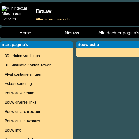
Bouw
Alles in één overzicht
Home
Nieuws
Alle dochter pagina'
Start pagina's
Bouw extra
3D printen van beton
3D Simulatie Kanton Tower
Afval containers huren
Asbest sanering
Bouw advertentie
Bouw diverse links
Bouw en architectuur
Bouw en nieuwbouw
Bouw info