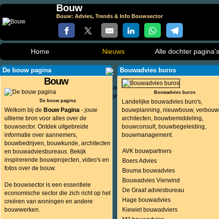
Bouw
Bouw: Advies, Trends & Info Bouwsector
Home
Nieuws
Alle dochter pagina'
De bouw pagina
Bouwadvies buros
Bouw
Bouwadvies buros
De bouw pagina
Landelijke bouwadvies buro's,
Welkom bij de
Bouw Pagina
- jouw
bouwplanning, nieuwbouw, verbouw
ultieme bron voor alles over de
architecten, bouwbemiddeling,
bouwsector. Ontdek uitgebreide
bouwconsult, bouwbegeleiding,
informatie over aannemers,
bouwmanagement.
bouwbedrijven, bouwkunde, architecten
AVK bouwpartners
en bouwadviesbureaus. Bekijk
inspirerende bouwprojecten, video's en
Boers Advies
fotos over de bouw.
Bouma bouwadvies
Bouwadvies Vierwind
De bouwsector is een essentiele
De Graaf adviesbureau
economische sector die zich richt op het
Hage bouwadvies
creëren van woningen en andere
bouwwerken.
Kiewiet bouwadviers