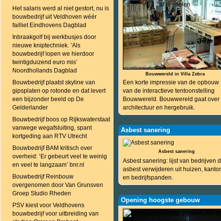
Het salaris werd al niet gestort, nu is
bouwbedrijf uit Veldhoven wéér
failliet Eindhovens Dagblad
Inbraakgolf bij werkbusjes door
nieuwe kniptechniek. ’Als
bouwbedrijf lopen we hierdoor
twintigduizend euro mis’
Noordhollands Dagblad
Bouwwereld in Villa Zebra
Bouwbedrijf plaatst skyline van
Een korte impressie van de opbouw
gipsplaten op rotonde en dat levert
van de interactieve tentoonstelling
een bijzonder beeld op De
Bouwwereld. Bouwwereld gaat over
Gelderlander
architectuur en hergebruik.
Bouwbedrijf boos op Rijkswaterstaat
vanwege wegafsluiting, spant
Asbest sanering
kortgeding aan RTV Utrecht
Bouwbedrijf BAM kritisch over
Asbest sanering
overheid: ‘Er gebeurt veel te weinig
Asbest sanering: lijst van bedrijven d
en veel te langzaam’ bnr.nl
asbest verwijderen uit huizen, kanto
Bouwbedrijf Reinbouw
en bedrijfspanden.
overgenomen door Van Grunsven
Groep Studio Rheden
Opening hoogste gebouw
PSV kiest voor Veldhovens
bouwbedrijf voor uitbreiding van