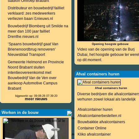
stadion Omroep Brabant
Distributeur en bouwbedrijf failliet
verklaard: zes medewerkers
verliezen baan l1nieuws.nl
Bouwbedrijf Blomberg uit Smilde na
meer dan 100 jaar failliet
Drenthe.nieuws.nl
‘Spaans bouwbedrijf gaat Van
Opening hoogste gebouw
Brienenoordbrug renoveren’
Video van de opening van de Burj
Nieuwsblad Transport
Dubai, het hoogste gebouw ter were
op dit moment.
Gemeente Helmond en Provincie
Noord Brabant sluiten
intentieovereenkomst met
Afval containers huren
Bouwbedrijf Van de Ven over
aankoop Automotive Campus
Brabant
Afval containers huren
Diverse bedrijven die afvalcontainer
bijgewerkt op: 09-08-26 07:39:20
meer nieuws
verhuren zowel lokaal als landelijk
Afvalcontainer huren
Werken in de bouw
Afvalcontainerbestellen.nl
Bouwbakkie afvalcontainers
Container Online
Kliko afvalcontainer