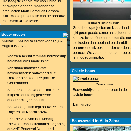
De hoogste constructie van China, is
ontworpen door de Nederlandse
architecten Mark Hemel en Barbara
Kuit. Mooie presentatie van de opbouw
met Maya 3D software.
Bouwprojecten te duur
Grote bouwprojecten en Nederland.
lijkt geen goede combinatie, iedere
Bouw nieuws
kent zo twee of drie projecten die m
Nieuws uit de bouw sector Zondag, 09
tijd kosten dan gepland en daarbij
Augustus 2026
onherroepelijk ook duurder worden 
begroot. We zetten er een paar op e
Vaessen neemt familiaal bouwbedrijf
rij in deze animatie.
helemaal over made in.be
Van timmermanszaak tot
Civiele bouw
hofleverancier: bouwbedrijf uit
Dinxperlo bestaat 175 jaar De
Gelderlander
Civiele bouw
Bouwbedrijven die opereren in de
Staphorster bouwbedrijf failliet: 2
civiele bouw
miljoen schuld bij gelieerde
ondernemingen oost.nl
Bam groep
Bouwbedrijf Tuin legt bouw Pettemer
Duynen stil Noordkop247
Eric Rietveld van Bouwbedrijf
Bouwwereld in Villa Zebra
Rietveld: "Meer circulariteit begon bij
onszelf" Bouwend Nederland