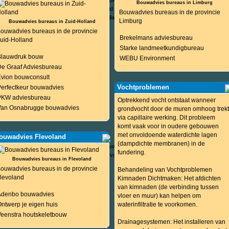
Bouwadvies bureaus in Limburg
Bouwadvies bureaus in de provincie
Limburg
Bouwadvies bureaus in Zuid-Holland
ouwadvies bureaus in de provincie
Brekelmans adviesbureau
uid-Holland
Starke landmeetkundigbureau
Blauwdruk bouw
WEBU Environment
De Graaf Adviesbureau
Evion bouwconsult
Vochtproblemen
erfectkeur bouwadvies
PKW adviesbureau
Optrekkend vocht ontstaat wanneer
Van Osnabrugge bouwadvies
grondvocht door de muren omhoog trekt
via capillaire werking. Dit probleem
komt vaak voor in oudere gebouwen
met onvoldoende waterdichte lagen
ouwadvies Flevoland
(dampdichte membranen) in de
fundering.
Bouwadvies bureaus in Flevoland
ouwadvies bureaus in de provincie
Behandeling van Vochtproblemen
levoland
Kimnaden Dichtmaken: Het afdichten
van kimnaden (de verbinding tussen
Adenbo bouwadvies
vloer en muur) kan helpen om
ntwerp je eigen huis
waterinfiltratie te voorkomen.
eenstra houtskeletbouw
Drainagesystemen: Het installeren van