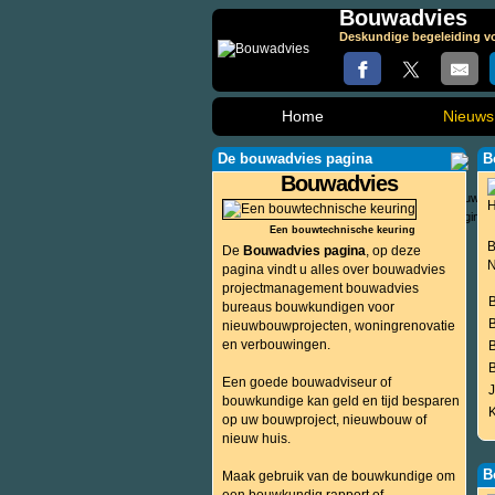
Bouwadvies
Deskundige begeleiding vo
Home
Nieuws
De bouwadvies pagina
B
Bouwadvies
Een bouwtechnische keuring
B
De
Bouwadvies pagina
, op deze
N
pagina vindt u alles over bouwadvies
projectmanagement bouwadvies
bureaus bouwkundigen voor
nieuwbouwprojecten, woningrenovatie
en verbouwingen.
Een goede bouwadviseur of
bouwkundige kan geld en tijd besparen
K
op uw bouwproject, nieuwbouw of
nieuw huis.
B
Maak gebruik van de bouwkundige om