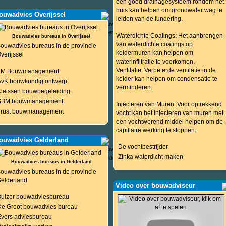
een goed drainagesysteem rondom het
huis kan helpen om grondwater weg te
ouwadvies Overijssel
leiden van de fundering.
Waterdichte Coatings: Het aanbrengen
Bouwadvies bureaus in Overijssel
van waterdichte coatings op
ouwadvies bureaus in de provincie
keldermuren kan helpen om
verijssel
waterinfiltratie te voorkomen.
Ventilatie: Verbeterde ventilatie in de
2M Bouwmanagement
kelder kan helpen om condensatie te
AvK bouwkundig ontwerp
verminderen.
Kleissen bouwbegeleiding
SBM bouwmanagement
Injecteren van Muren: Voor optrekkend
Trust bouwmanagement
vocht kan het injecteren van muren met
een vochtwerend middel helpen om de
capillaire werking te stoppen.
ouwadvies Gelderland
De vochtbestrijder
Zinka waterdicht maken
Bouwadvies bureaus in Gelderland
ouwadvies bureaus in de provincie
elderland
Video over bouwadviseur
Buizer bouwadviesbureau
De Groot bouwadvies bureau
Evers adviesbureau