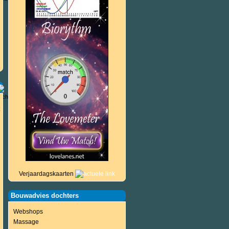
Verjaardagskaarten
Bouwadvies dochters
Webshops
Massage