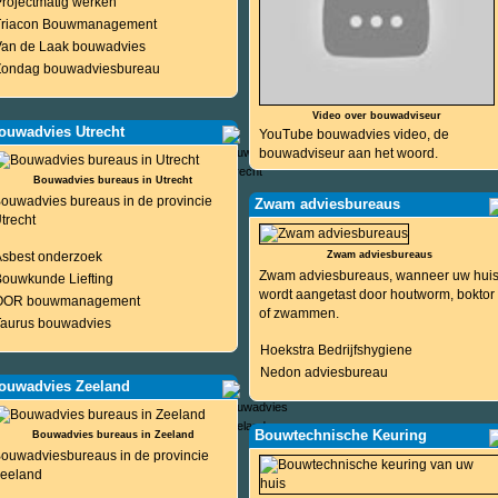
rojectmatig werken
Triacon Bouwmanagement
Van de Laak bouwadvies
Zondag bouwadviesbureau
Video over bouwadviseur
ouwadvies Utrecht
YouTube bouwadvies video, de
bouwadviseur aan het woord.
Bouwadvies bureaus in Utrecht
ouwadvies bureaus in de provincie
Zwam adviesbureaus
trecht
Asbest onderzoek
Zwam adviesbureaus
Zwam adviesbureaus, wanneer uw hui
ouwkunde Liefting
wordt aangetast door houtworm, boktor
OOR bouwmanagement
of zwammen.
Taurus bouwadvies
Hoekstra Bedrijfshygiene
Nedon adviesbureau
ouwadvies Zeeland
Bouwtechnische Keuring
Bouwadvies bureaus in Zeeland
ouwadviesbureaus in de provincie
eeland