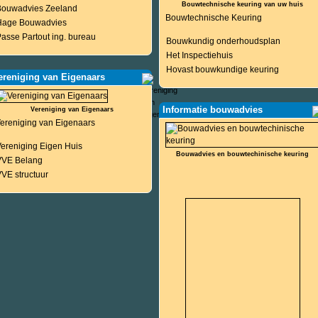
Bouwtechnische keuring van uw huis
Bouwadvies Zeeland
Bouwtechnische Keuring
Hage Bouwadvies
asse Partout ing. bureau
Bouwkundig onderhoudsplan
Het Inspectiehuis
Hovast bouwkundige keuring
ereniging van Eigenaars
Informatie bouwadvies
Vereniging van Eigenaars
ereniging van Eigenaars
ereniging Eigen Huis
Bouwadvies en bouwtechinische keuring
VVE Belang
VE structuur