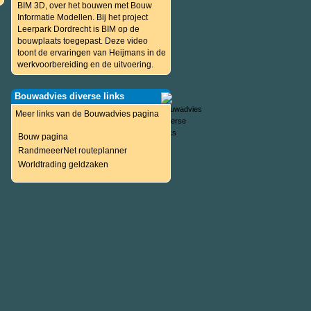
BIM 3D, over het bouwen met Bouw
Informatie Modellen. Bij het project
Leerpark Dordrecht is BIM op de
bouwplaats toegepast. Deze video
toont de ervaringen van Heijmans in de
werkvoorbereiding en de uitvoering.
Bouwadvies diverse links
Meer links van de Bouwadvies pagina
Bouw pagina
RandmeeerNet routeplanner
Worldtrading geldzaken