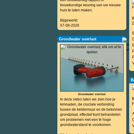
een bouwkundig rapport of
bouwkundige keuring van uw nieuwe
huis te laten maken.
B
Bijgewerkt:
Z
07-08-2026
Grondwater overlast
P
B
Grondwater overlast
B
In deze video laten we zien hoe je
F
kimnaden, de cruciale verbinding
tussen de keldermuur en de betonnen
grondplaat, effectief kunt behandelen
om problemen met een te hoge
O
grondwaterstand te voorkomen.
V