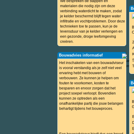
We bespreken de stappen en
materialen die nodig zijn om deze
B
verbinding waterdicht te maken, zodat
je kelder beschermd blijft tegen water
infiltratie en vochtproblemen. Door deze
technieken toe te passen, kun je de
B
levensduur van je kelder verlengen en
O
een gezonde, droge leefomgeving
creëren.
Bouwadvies informatief
Het inschakelen van een bouwadviseur
is vooral verstandig als je zelf niet veel
ervaring hebt met bouwen of
verbouwen. Ze kunnen je helpen om
B
fouten te voorkomen, kosten te
besparen en ervoor zorgen dat het
project soepel verloopt. Bovendien
kunnen ze optreden als een
B
onafhankelijke partij die jouw belangen
G
behartigt tijdens het bouwproces.