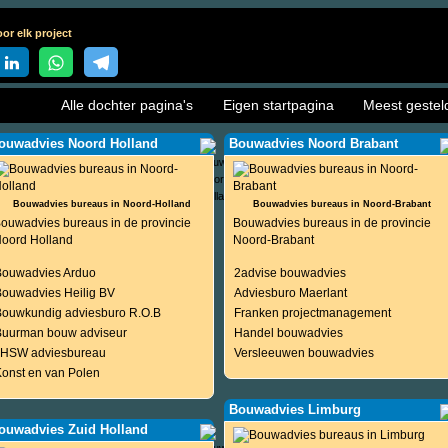
or elk project
Alle dochter pagina's
Eigen startpagina
Meest gestel
ouwadvies Noord Holland
Bouwadvies Noord Brabant
Bouwadvies bureaus in Noord-Holland
Bouwadvies bureaus in Noord-Brabant
ouwadvies bureaus in de provincie
Bouwadvies bureaus in de provincie
oord Holland
Noord-Brabant
Bouwadvies Arduo
2advise bouwadvies
Bouwadvies Heilig BV
Adviesburo Maerlant
Bouwkundig adviesburo R.O.B
Franken projectmanagement
Buurman bouw adviseur
Handel bouwadvies
JHSW adviesbureau
Versleeuwen bouwadvies
onst en van Polen
Bouwadvies Limburg
ouwadvies Zuid Holland