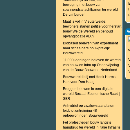
beweging met bouw van
spannendste achtbanen ter wereld
De Limburger
P
Maat is vol in Vleuterweide:
bewoners starten petitie voor herstart
bouw Weide Wereld en behoud
V
opvanglocatie AD.nl
Biobased bouwen: van experiment
naar schaalbare bouwpraktijk
V
Bouwwereld
V
11.000 leerlingen beleven de wereld
van bouw en infra op Onderwijsdag
van de Bouw Bouwend Nederland
V
Bouwwereld blij met Henk Harms
Hart voor Den Haag
Bruggen bouwen in een digitale
wereld Sociaal Economische Raad |
SER
Anhydriet op zwaluwstaartplaten
leidt tot ontruiming 48
optopwoningen Bouwwereld
Fel protest tegen bouw langste
hangbrug ter wereld in Italië Infrasite