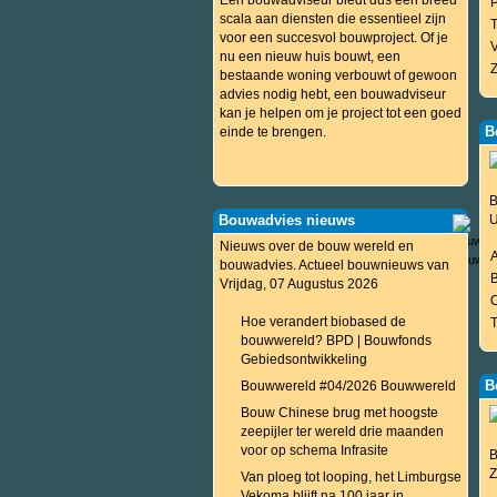
Een bouwadviseur biedt dus een breed
P
scala aan diensten die essentieel zijn
voor een succesvol bouwproject. Of je
nu een nieuw huis bouwt, een
bestaande woning verbouwt of gewoon
advies nodig hebt, een bouwadviseur
kan je helpen om je project tot een goed
B
einde te brengen.
B
Bouwadvies nieuws
U
Nieuws over de bouw wereld en
bouwadvies. Actueel bouwnieuws van
B
Vrijdag, 07 Augustus 2026
Hoe verandert biobased de
bouwwereld? BPD | Bouwfonds
Gebiedsontwikkeling
B
Bouwwereld #04/2026 Bouwwereld
Bouw Chinese brug met hoogste
zeepijler ter wereld drie maanden
voor op schema Infrasite
B
Z
Van ploeg tot looping, het Limburgse
Vekoma blijft na 100 jaar in