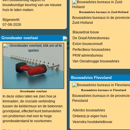
een bouwkundig rapport of
bouwkundige keuring van uw nieuwe
huis te laten maken.
Bouwadvies bureaus in Zuid-Holland
Bouwadvies bureaus in de provincie
Bijgewerkt:
Zuid-Holland
07-08-2026
Blauwdruk bouw
Grondwater overlast
De Graaf Adviesbureau
Evion bouwconsult
Perfectkeur bouwadvies
PKW adviesbureau
Van Osnabrugge bouwadvies
Bouwadvies Flevoland
Bouwadvies bureaus in Flevoland
Grondwater overlast
Bouwadvies bureaus in de provincie
In deze video laten we zien hoe je
Flevoland
kimnaden, de cruciale verbinding
tussen de keldermuur en de betonnen
Adenbo bouwadvies
grondplaat, effectief kunt behandelen
om problemen met een te hoge
Ontwerp je eigen huis
grondwaterstand te voorkomen.
Veenstra houtskeletbouw