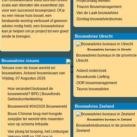
Een bouwadviseur biedt dus een breed
Projectmatig werken
scala aan diensten die essentieel zijn
Triacon Bouwmanagement
voor een succesvol bouwproject. Of je
Van de Laak bouwadvies
nu een nieuw huis bouwt, een
Zondag bouwadviesbureau
bestaande woning verbouwt of gewoon
advies nodig hebt, een bouwadviseur
kan je helpen om je project tot een goed
Bouwadvies Utrecht
einde te brengen.
Bouwadvies bureaus in Utrecht
Bouwadvies bureaus in de provincie
Bouwadvies nieuws
Utrecht
Nieuws over de bouw wereld en
Asbest onderzoek
bouwadvies. Actueel bouwnieuws van
Bouwkunde Liefting
Vrijdag, 07 Augustus 2026
OOR bouwmanagement
Hoe verandert biobased de
Taurus bouwadvies
bouwwereld? BPD | Bouwfonds
Gebiedsontwikkeling
Bouwadvies Zeeland
Bouwwereld #04/2026 Bouwwereld
Bouw Chinese brug met hoogste
zeepijler ter wereld drie maanden
Bouwadvies bureaus in Zeeland
voor op schema Infrasite
Bouwadviesbureaus in de provincie
Zeeland
Van ploeg tot looping, het Limburgse
Vekoma blijft na 100 jaar in