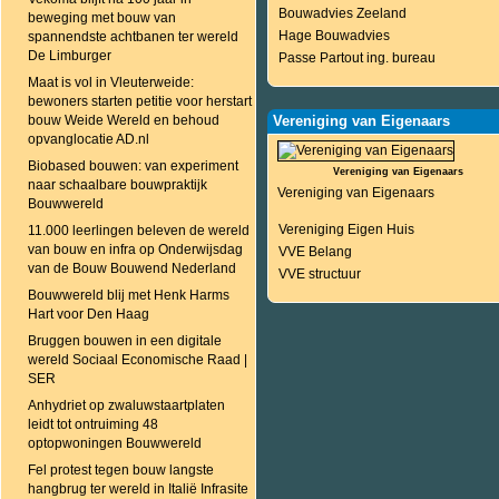
Bouwadvies Zeeland
beweging met bouw van
Hage Bouwadvies
spannendste achtbanen ter wereld
De Limburger
Passe Partout ing. bureau
Maat is vol in Vleuterweide:
bewoners starten petitie voor herstart
bouw Weide Wereld en behoud
Vereniging van Eigenaars
opvanglocatie AD.nl
Biobased bouwen: van experiment
Vereniging van Eigenaars
naar schaalbare bouwpraktijk
Vereniging van Eigenaars
Bouwwereld
Vereniging Eigen Huis
11.000 leerlingen beleven de wereld
van bouw en infra op Onderwijsdag
VVE Belang
van de Bouw Bouwend Nederland
VVE structuur
Bouwwereld blij met Henk Harms
Hart voor Den Haag
Bruggen bouwen in een digitale
wereld Sociaal Economische Raad |
SER
Anhydriet op zwaluwstaartplaten
leidt tot ontruiming 48
optopwoningen Bouwwereld
Fel protest tegen bouw langste
hangbrug ter wereld in Italië Infrasite