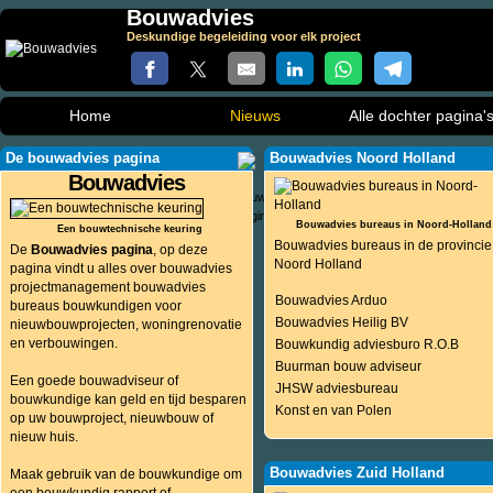
Bouwadvies
Deskundige begeleiding voor elk project
Home
Nieuws
Alle dochter pagina'
De bouwadvies pagina
Bouwadvies Noord Holland
Bouwadvies
Bouwadvies bureaus in Noord-Holland
Een bouwtechnische keuring
Bouwadvies bureaus in de provincie
De
Bouwadvies pagina
, op deze
Noord Holland
pagina vindt u alles over bouwadvies
projectmanagement bouwadvies
Bouwadvies Arduo
bureaus bouwkundigen voor
Bouwadvies Heilig BV
nieuwbouwprojecten, woningrenovatie
en verbouwingen.
Bouwkundig adviesburo R.O.B
Buurman bouw adviseur
Een goede bouwadviseur of
JHSW adviesbureau
bouwkundige kan geld en tijd besparen
Konst en van Polen
op uw bouwproject, nieuwbouw of
nieuw huis.
Bouwadvies Zuid Holland
Maak gebruik van de bouwkundige om