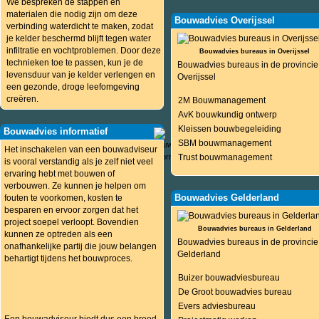
We bespreken de stappen en
materialen die nodig zijn om deze
Bouwadvies Overijssel
verbinding waterdicht te maken, zodat
je kelder beschermd blijft tegen water
infiltratie en vochtproblemen. Door deze
Bouwadvies bureaus in Overijssel
technieken toe te passen, kun je de
Bouwadvies bureaus in de provincie
levensduur van je kelder verlengen en
Overijssel
een gezonde, droge leefomgeving
creëren.
2M Bouwmanagement
AvK bouwkundig ontwerp
Kleissen bouwbegeleiding
Bouwadvies informatief
SBM bouwmanagement
Het inschakelen van een bouwadviseur
Trust bouwmanagement
is vooral verstandig als je zelf niet veel
ervaring hebt met bouwen of
verbouwen. Ze kunnen je helpen om
Bouwadvies Gelderland
fouten te voorkomen, kosten te
besparen en ervoor zorgen dat het
project soepel verloopt. Bovendien
Bouwadvies bureaus in Gelderland
kunnen ze optreden als een
Bouwadvies bureaus in de provincie
onafhankelijke partij die jouw belangen
Gelderland
behartigt tijdens het bouwproces.
Buizer bouwadviesbureau
De Groot bouwadvies bureau
Evers adviesbureau