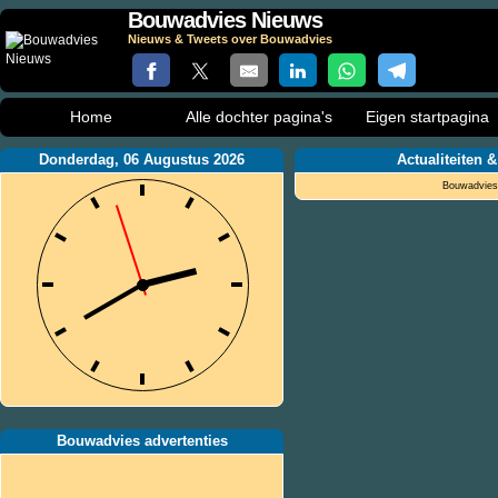
Bouwadvies Nieuws
Nieuws & Tweets over Bouwadvies
Home
Alle dochter pagina's
Eigen startpagina
Donderdag, 06 Augustus 2026
Actualiteiten 
Bouwadvies 
Bouwadvies advertenties