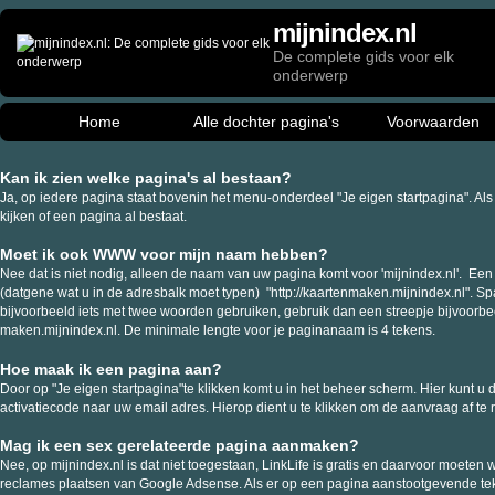
mijnindex.nl
De complete gids voor elk
onderwerp
Home
Alle dochter pagina's
Voorwaarden
Kan ik zien welke pagina's al bestaan?
Ja, op iedere pagina staat bovenin het menu-onderdeel "Je eigen startpagina". Als u
kijken of een pagina al bestaat.
Moet ik ook WWW voor mijn naam hebben?
Nee dat is niet nodig, alleen de naam van uw pagina komt voor 'mijnindex.nl'.
(datgene wat u in de adresbalk moet typen) "http://kaartenmaken.mijnindex.nl". Sp
bijvoorbeeld iets met twee woorden gebruiken, gebruik dan een streepje bijvoorb
maken.mijnindex.nl. De minimale lengte voor je paginanaam is 4 tekens.
Hoe maak ik een pagina aan?
Door op "Je eigen startpagina"te klikken komt u in het beheer scherm. Hier kunt u
activatiecode naar uw email adres. Hierop dient u te klikken om de aanvraag af te 
Mag ik een sex gerelateerde pagina aanmaken?
Nee, op mijnindex.nl is dat niet toegestaan, LinkLife is gratis en daarvoor moeten
reclames plaatsen van Google Adsense. Als er op een pagina aanstootgevende teks