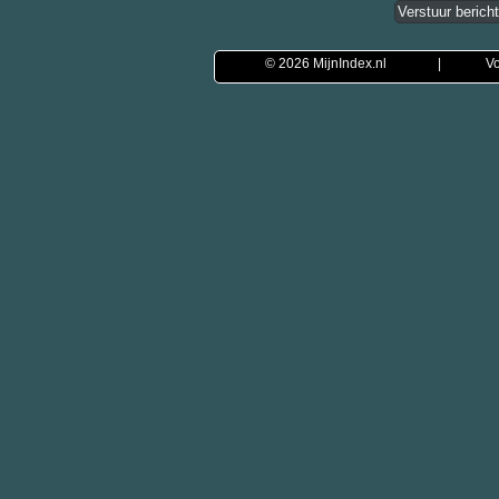
© 2026
MijnIndex.nl
|
Vo