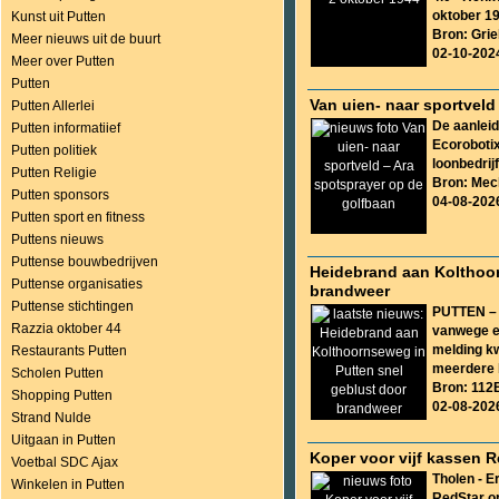
oktober 194
Kunst uit Putten
Bron: Gri
Meer nieuws uit de buurt
02-10-202
Meer over Putten
Putten
Van uien- naar sportveld
Putten Allerlei
De aanlei
Putten informatiief
Ecoroboti
Putten politiek
loonbedrijf
Putten Religie
Bron: Me
Putten sponsors
04-08-202
Putten sport en fitness
Puttens nieuws
Puttense bouwbedrijven
Heidebrand aan Kolthoor
Puttense organisaties
brandweer
Puttense stichtingen
PUTTEN – 
Razzia oktober 44
vanwege e
melding kw
Restaurants Putten
meerdere b
Scholen Putten
Bron: 112
Shopping Putten
02-08-202
Strand Nulde
Uitgaan in Putten
Koper voor vijf kassen 
Voetbal SDC Ajax
Tholen - E
Winkelen in Putten
RedStar op