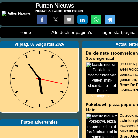
Putten Nieuws
Nieuws & Tweets over Putten
Home
Alle dochter pagina's
Eigen startpagina
Vrijdag, 07 Augustus 2026
Actualiteit
De kleinste stoomhelden 
Stoomgemaal
[PUTTEN] 
weer volop
gemaal na 
genomen, w
Bron: De 
07-08-202
Pokébowl, pizza peperoni
klein
Op zoek na
achttien p
Putten advertenties
inwoners z
blijkt uit ci
Bron: Alg