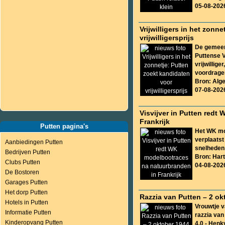
05-08-202
Vrijwilligers in het zonn
vrijwilligersprijs
De gemeent
Puttense V
vrijwillige
voordragen 
Bron: Alg
07-08-202
Visvijver in Putten red
Frankrijk
Putten pagina's
Het WK mo
verplaatst
Aanbiedingen Putten
snelheden 
Bedrijven Putten
Bron: Har
Clubs Putten
04-08-202
De Bostoren
Garages Putten
Het dorp Putten
Razzia van Putten – 2 ok
Hotels in Putten
Vrouwtje 
Informatie Putten
razzia va
Kinderopvang Putten
4.0 - Henk