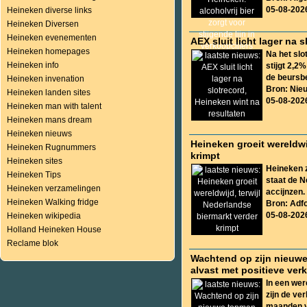
05-08-202
Heineken diverse links
Heineken Diversen
Heineken evenementen
AEX sluit licht lager na 
Heineken homepages
Na het slo
Heineken info
stijgt 2,2
de beursb
Heineken invenation
Bron: Nieu
Heineken landen sites
05-08-202
Heineken man with talent
Heineken mans dream
Heineken nieuws
Heineken groeit wereldwi
Heineken Rugnummers
krimpt
Heineken sites
Heineken z
Heineken Tips
staat de N
Heineken verzamelingen
accijnzen.
Heineken Walking fridge
Bron: Adf
05-08-202
Heineken wikipedia
Holland Heineken House
Reclame blok
Wachtend op zijn nieuwe
alvast met positieve ver
In een wer
zijn de ve
maanden va