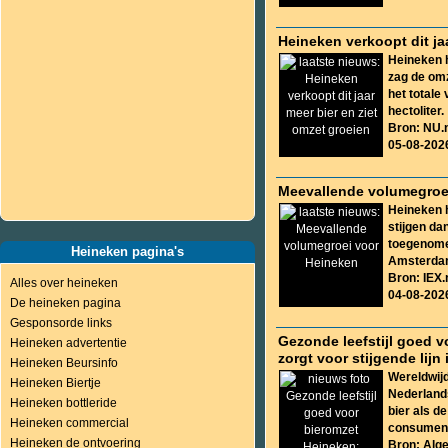
Heineken verkoopt dit ja
Heineken h
zag de omz
het totale
hectoliter.
Bron: NU.n
05-08-202
Meevallende volumegroe
Heineken h
stijgen da
toegenomen
Heineken pagina's
Amsterda
Bron: IEX.
Alles over heineken
04-08-202
De heineken pagina
Gesponsorde links
Gezonde leefstijl goed v
Heineken advertentie
zorgt voor stijgende lijn
Heineken Beursinfo
Wereldwijd
Heineken Biertje
Nederlands
Heineken bottleride
bier als d
Heineken commercial
consument 
Heineken de ontvoering
Bron: Alg