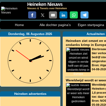
Heineken Nieuws
Nieuws & Tweets over Heineken
Home
Alle dochter pagina's
Eigen startpagina
Donderdag, 06 Augustus 2026
Actualiteite
Heineken ziet omzet en win
ondanks krimp in Europ
Bierbrouwe
bier verko
bedrijf st
omgerekend
Bron: Alg
04-08-202
Wereldwijd wordt er wee
Wereldwijd
Heineken g
1,6 procen
Heineken advertenties
toe: daar w
Bron: NO
05-08-202