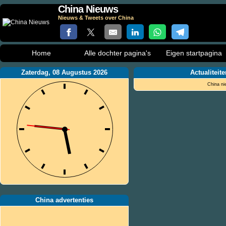
China Nieuws
Nieuws & Tweets over China
Home
Alle dochter pagina's
Eigen startpagina
Zaterdag, 08 Augustus 2026
Actualiteit
China ni
China advertenties