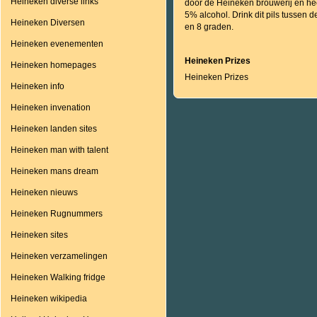
Heineken diverse links
door de Heineken brouwerij en he
5% alcohol. Drink dit pils tussen d
Heineken Diversen
en 8 graden.
Heineken evenementen
Heineken Prizes
Heineken homepages
Heineken Prizes
Heineken info
Heineken invenation
Heineken landen sites
Heineken man with talent
Heineken mans dream
Heineken nieuws
Heineken Rugnummers
Heineken sites
Heineken verzamelingen
Heineken Walking fridge
Heineken wikipedia