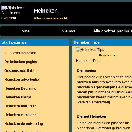
Heineken
Alles in één overzicht
Home
Nieuws
Alle dochter pagina'
Start pagina's
Heineken Tips
Alles over heineken
Heineken Tips
Heineken Tips
De heineken pagina
Bier pagina
Gesponsorde links
Bier pagina Alles over bier zelf bie
Heineken advertentie
brouwen huis brouwerij brouwerij
biercafe bierproeverijen Belgische
Heineken Beursinfo
bieren pils informatie huisbrouweri
Heineken Biertje
biermerken bieren bierbrouwen bi
wereld bierbrouwerij
Heineken bottleride
Heineken commercial
Biernet Heineken
Heineken bier is een pilsener uit
Heineken de ontvoering
Nederland. Het wordt gebrouwen