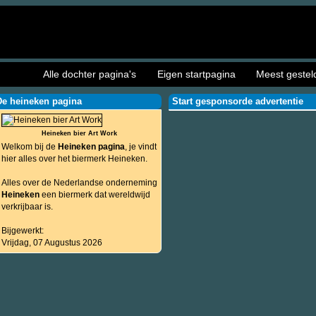
Alle dochter pagina's
Eigen startpagina
Meest gestel
De heineken pagina
Start gesponsorde advertentie
Heineken bier Art Work
Welkom bij de
Heineken pagina
, je vindt
hier alles over het biermerk Heineken.
Alles over de Nederlandse onderneming
Heineken
een biermerk dat wereldwijd
verkrijbaar is.
Bijgewerkt:
Vrijdag, 07 Augustus 2026