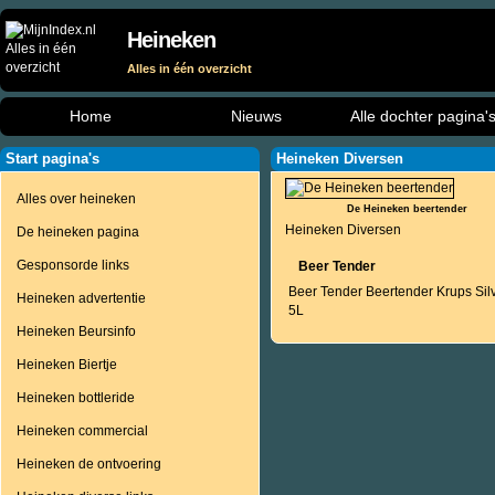
Heineken
Alles in één overzicht
Home
Nieuws
Alle dochter pagina'
Start pagina's
Heineken Diversen
Alles over heineken
De Heineken beertender
Heineken Diversen
De heineken pagina
Gesponsorde links
Beer Tender
Beer Tender Beertender Krups Sil
Heineken advertentie
5L
Heineken Beursinfo
Heineken Biertje
Heineken bottleride
Heineken commercial
Heineken de ontvoering