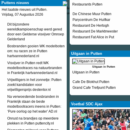
Puttens nieuws
Restaurants Putten
Het laatste nieuws uit Putten.
De Chinese Muur Putten
Vrijdag, 07 Augustus 2026
Parycentrum De Huifkar
Dit bijzondere
Restaurant De Hertogh
wereldkampioenschap werd gered
Restaurant De Marktmeester
door een Gelderse visvijver Omroep
Restaurant Fat Alice in Put
Gelderland
Bosbranden gooien WK modelboten
om: nu racen ze in Putten
Uitgaan in Putten
hartvannederland.nl
Visvijver in Putten redt WK
Uitgaan in Putten
modelbootraces na natuurbranden
Uitgaan in Putten
in Frankrijk hartvannederland.nl
Vrijwilligers in het zonnetje: Putten
Cafe De Blokhut Putten
zoekt kandidaten voor
Grand Cafe Trefpunt Putten
vrijwilligersprijs destentor.nl
Na verwoestende bosbranden in
Frankrijk staan de beste
Voetbal SDC Ajax
modelbootracers ineens in Putten:
‘Pure oorlog op het water’ AD.nl
Onrust na brandjes op meerdere
plekken in Putten puttencity.nl