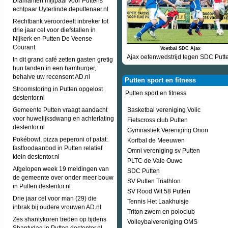
Diamanten mijlpaal voor Puttens
echtpaar Uyterlinde deputtenaer.nl
Rechtbank veroordeelt inbreker tot
drie jaar cel voor diefstallen in
Nijkerk en Putten De Veense
Courant
Voetbal SDC Ajax
Ajax oefenwedstrijd tegen SDC Putt
In dit grand café zetten gasten gretig
hun tanden in een hamburger,
behalve uw recensent AD.nl
Putten sport en fitness
Stroomstoring in Putten opgelost
Putten sport en fitness
destentor.nl
Gemeente Putten vraagt aandacht
Basketbal vereniging Volic
voor huwelijksdwang en achterlating
Fietscross club Putten
destentor.nl
Gymnastiek Vereniging Orion
Pokébowl, pizza peperoni of patat:
Korfbal de Meeuwen
fastfoodaanbod in Putten relatief
Omni vereniging sv Putten
klein destentor.nl
PLTC de Vale Ouwe
Afgelopen week 19 meldingen van
SDC Putten
de gemeente over onder meer bouw
SV Putten Triathlon
in Putten destentor.nl
SV Rood Wit 58 Putten
Drie jaar cel voor man (29) die
Tennis Het Laakhuisje
inbrak bij oudere vrouwen AD.nl
Triton zwem en poloclub
Zes shantykoren treden op tijdens
Volleybalvereniging OMS