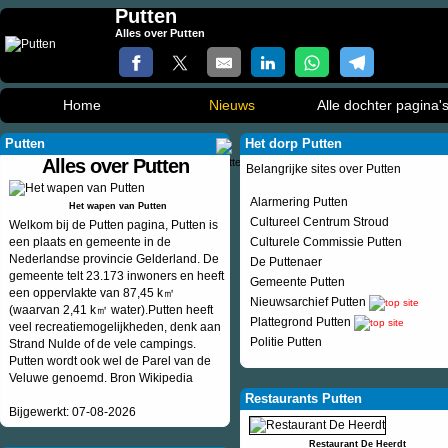
Putten
Alles over Putten
Home
Nieuws
Alle dochter pagina'
Putten
Het dorp Putten
Alles over Putten
Belangrijke sites over Putten
Alarmering Putten
Het wapen van Putten
Cultureel Centrum Stroud
Welkom bij de Putten pagina, Putten is
een plaats en gemeente in de
Culturele Commissie Putten
Nederlandse provincie Gelderland. De
De Puttenaer
gemeente telt 23.173 inwoners en heeft
Gemeente Putten
een oppervlakte van 87,45 k㎡
Nieuwsarchief Putten
(waarvan 2,41 k㎡ water).Putten heeft
Plattegrond Putten
veel recreatiemogelijkheden, denk aan
Politie Putten
Strand Nulde of de vele campings.
Putten wordt ook wel de Parel van de
Veluwe genoemd. Bron Wikipedia
Restaurants Putten
Bijgewerkt: 07-08-2026
Restaurant De Heerdt