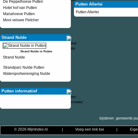
De Peppelhoeve Putten
Putten Allerlei
Hotel hof van Putten
Putten Allerlei
Mariahoeve Putten
Mooi veluwe Fletcher
Strand Nulde
Strand Nulde in Putten
Strand Nulde
Strandparc Nulde Putten
Watersportvereniging Nulde
Putten informatiief
bijsteren
gemeente pu
© 2026
MijnIndex.nl
|
Voeg een link toe
|
Eige