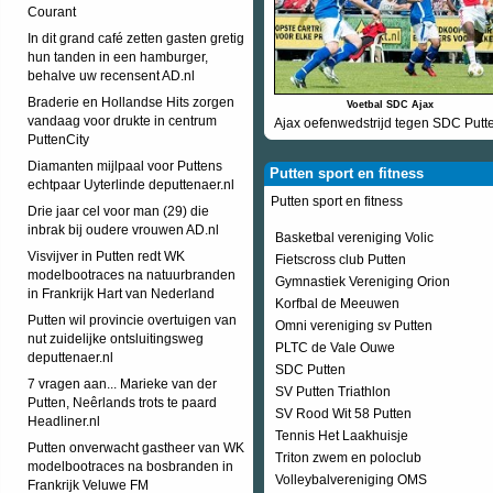
Courant
In dit grand café zetten gasten gretig
hun tanden in een hamburger,
behalve uw recensent AD.nl
Braderie en Hollandse Hits zorgen
Voetbal SDC Ajax
vandaag voor drukte in centrum
Ajax oefenwedstrijd tegen SDC Putt
PuttenCity
Diamanten mijlpaal voor Puttens
Putten sport en fitness
echtpaar Uyterlinde deputtenaer.nl
Putten sport en fitness
Drie jaar cel voor man (29) die
inbrak bij oudere vrouwen AD.nl
Basketbal vereniging Volic
Visvijver in Putten redt WK
Fietscross club Putten
modelbootraces na natuurbranden
Gymnastiek Vereniging Orion
in Frankrijk Hart van Nederland
Korfbal de Meeuwen
Putten wil provincie overtuigen van
Omni vereniging sv Putten
nut zuidelijke ontsluitingsweg
PLTC de Vale Ouwe
deputtenaer.nl
SDC Putten
7 vragen aan... Marieke van der
SV Putten Triathlon
Putten, Neêrlands trots te paard
SV Rood Wit 58 Putten
Headliner.nl
Tennis Het Laakhuisje
Putten onverwacht gastheer van WK
Triton zwem en poloclub
modelbootraces na bosbranden in
Volleybalvereniging OMS
Frankrijk Veluwe FM