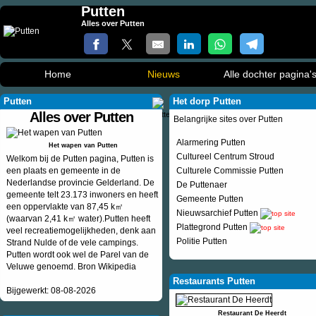
Putten
Alles over Putten
Home
Nieuws
Alle dochter pagina'
Putten
Het dorp Putten
Alles over Putten
Belangrijke sites over Putten
Alarmering Putten
Het wapen van Putten
Cultureel Centrum Stroud
Welkom bij de Putten pagina, Putten is
een plaats en gemeente in de
Culturele Commissie Putten
Nederlandse provincie Gelderland. De
De Puttenaer
gemeente telt 23.173 inwoners en heeft
Gemeente Putten
een oppervlakte van 87,45 k㎡
Nieuwsarchief Putten
(waarvan 2,41 k㎡ water).Putten heeft
Plattegrond Putten
veel recreatiemogelijkheden, denk aan
Politie Putten
Strand Nulde of de vele campings.
Putten wordt ook wel de Parel van de
Veluwe genoemd. Bron Wikipedia
Restaurants Putten
Bijgewerkt: 08-08-2026
Restaurant De Heerdt