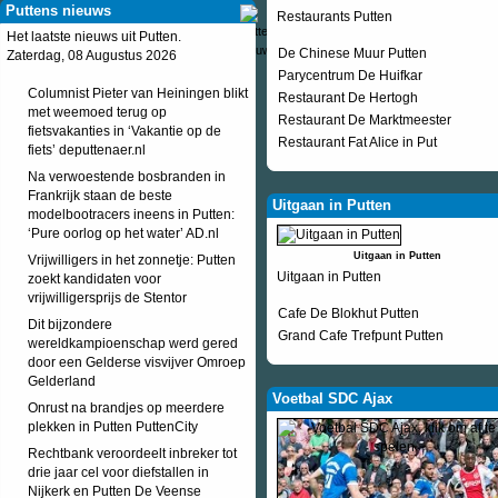
Puttens nieuws
Restaurants Putten
Het laatste nieuws uit Putten.
De Chinese Muur Putten
Zaterdag, 08 Augustus 2026
Parycentrum De Huifkar
Columnist Pieter van Heiningen blikt
Restaurant De Hertogh
met weemoed terug op
Restaurant De Marktmeester
fietsvakanties in ‘Vakantie op de
Restaurant Fat Alice in Put
fiets’ deputtenaer.nl
Na verwoestende bosbranden in
Frankrijk staan de beste
Uitgaan in Putten
modelbootracers ineens in Putten:
‘Pure oorlog op het water’ AD.nl
Uitgaan in Putten
Vrijwilligers in het zonnetje: Putten
Uitgaan in Putten
zoekt kandidaten voor
vrijwilligersprijs de Stentor
Cafe De Blokhut Putten
Dit bijzondere
Grand Cafe Trefpunt Putten
wereldkampioenschap werd gered
door een Gelderse visvijver Omroep
Gelderland
Voetbal SDC Ajax
Onrust na brandjes op meerdere
plekken in Putten PuttenCity
Rechtbank veroordeelt inbreker tot
drie jaar cel voor diefstallen in
Nijkerk en Putten De Veense