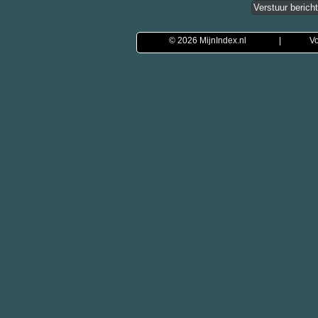
© 2026
MijnIndex.nl
|
Vo