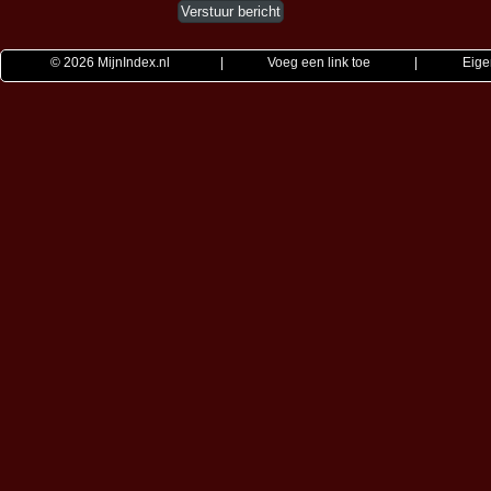
© 2026
MijnIndex.nl
|
Voeg een link toe
|
Eige