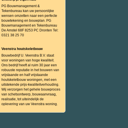
PG Bouwmanagement &
Tekenbureau kan uw persoonlijke
wensen omzetten naar een perfecte
bouwtekening en bouwplan. PG
Bouwmanagement en Tekenbureau
De Amstel 68F 8253 PC Dronten Tel:
0321 38 25 70
Veenstra houtskeletbouw
Bouwbedrijf U. Veenstra B.V. staat
voor woningen van hoge kwaliteit.
Ons bedrijf heeft al ruim 30 jaar een
robuuste reputatie in het bouwen van
vrijstaande en half vrijstaande
houtskeletbouw woningen, met een
uitstekende prijs-kwaliteitverhouding.
Wij verzorgen het gehele bouwproces
van schetsontwerp, bouwaanvraag,
realisatie, tot uiteindelijk de
oplevering van uw Veenstra woning.