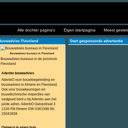
Alle dochter pagina's
Eigen startpagina
Meest gestel
Bouwadvies Flevoland
Start gesponsorde advertentie
Bouwadvies bureaus in Flevoland
Bouwadvies bureaus in de provincie
Flevoland
Adenbo bouwadvies
AdenbO voor bouwbegeleiding en
bouwadvies in Almere en Flevoland.
Ook voor bouwkeuringen en
bouwtechnische inspecties van
vastgoed bent u bij Adenbo aan het
juiste adres. AdenbO Galopstraat 3
1326 RN Almere 036-5361598 06-
25042658
Ontwerp je eigen huis