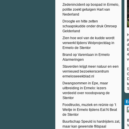
Zedenincident op bospad in Ermelo,
politie zoekt getuigen Hart van
Nederland
Droogte en hitte zetten
schaapskudde onder druk Omroep
Gelderland
H
Zien hoe wol van de kudde wordt
p
verwerkt tijdens Wolprojectdag in
d
Ermelo de Stentor
E
4
Brand op Varenlaan in Ermelo
v
Alarmeringen
Staverden krijgt meer natuur en een
D
vernieuwd bezoekerscentrum
G
ermelosweekblad.nl
D
Dwangsommen in Epe, maar
t
uitbreiding in Ermelo: lezers
S
verdeeld over noodopvang de
Stentor
E
Foodtrucks, muziek en reünie op ’t
Weitje in Ermelo tijdens Eat N Beat
de Stentor
B
Buurtschap Speuld is hardrijders zat,
V
maar kan gewenste flitspaal