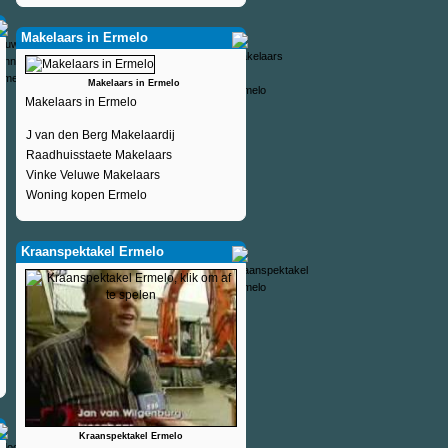
Makelaars in Ermelo
Makelaars in Ermelo
Makelaars in Ermelo
J van den Berg Makelaardij
Raadhuisstaete Makelaars
Vinke Veluwe Makelaars
Woning kopen Ermelo
Kraanspektakel Ermelo
Kraanspektakel Ermelo