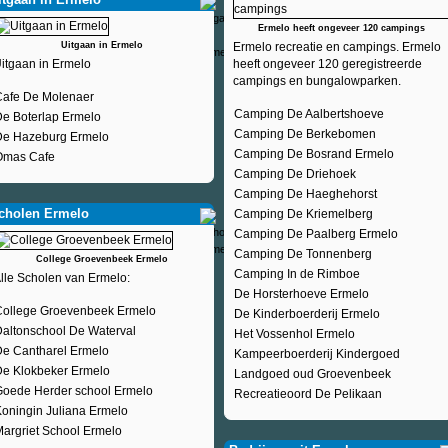
Ermelo heeft ongeveer 120 campings
Uitgaan in Ermelo
Ermelo recreatie en campings. Ermelo
itgaan in Ermelo
heeft ongeveer 120 geregistreerde
campings en bungalowparken.
Cafe De Molenaer
Camping De Aalbertshoeve
e Boterlap Ermelo
Camping De Berkebomen
De Hazeburg Ermelo
Camping De Bosrand Ermelo
Omas Cafe
Camping De Driehoek
Camping De Haeghehorst
cholen Ermelo
Camping De Kriemelberg
Camping De Paalberg Ermelo
Camping De Tonnenberg
College Groevenbeek Ermelo
Camping In de Rimboe
lle Scholen van Ermelo:
De Horsterhoeve Ermelo
College Groevenbeek Ermelo
De Kinderboerderij Ermelo
altonschool De Waterval
Het Vossenhol Ermelo
De Cantharel Ermelo
Kampeerboerderij Kindergoed
De Klokbeker Ermelo
Landgoed oud Groevenbeek
Goede Herder school Ermelo
Recreatieoord De Pelikaan
oningin Juliana Ermelo
argriet School Ermelo