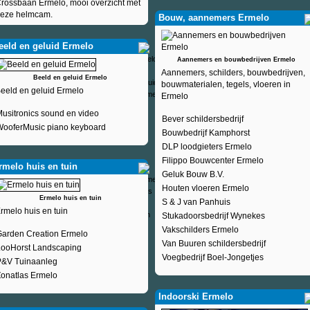
rossbaan Ermelo, mooi overzicht met
eze helmcam.
Bouw, aannemers Ermelo
eeld en geluid Ermelo
Aannemers en bouwbedrijven Ermelo
Aannemers, schilders, bouwbedrijven,
Beeld en geluid Ermelo
bouwmaterialen, tegels, vloeren in
eeld en geluid Ermelo
Ermelo
usitronics sound en video
Bever schildersbedrijf
WooferMusic piano keyboard
Bouwbedrijf Kamphorst
DLP loodgieters Ermelo
Filippo Bouwcenter Ermelo
rmelo huis en tuin
Geluk Bouw B.V.
Houten vloeren Ermelo
Ermelo huis en tuin
S & J van Panhuis
rmelo huis en tuin
Stukadoorsbedrijf Wynekes
Vakschilders Ermelo
Garden Creation Ermelo
Van Buuren schildersbedrijf
LooHorst Landscaping
Voegbedrijf Boel-Jongetjes
P&V Tuinaanleg
onatlas Ermelo
Indoorski Ermelo