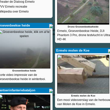
heater de Dialoog Ermelo
VV Ermelo recreatie
ikipedia over Ermelo
roevenbeekse heide
Drone Groevenbeekseheide
Ermelo, Groevenbeekse Heide, DJI
Phantom 3 Pro, drone testvlucht in Ultra
HD 4K
Ermelo molen de Koe
Groevenbeekse heide
orte video impressie van de
roevenbeekse heide in wintertooi.
antserinfanteriebataljon
Ermelo molen de Koe
Een mooi videoverslag van de herbou
van Molen de Koe in Ermelo.