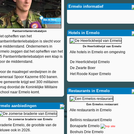
Ermelo informatief
Pantserinfanteriebataljon
Hotels in Ermelo
et opheffen van het
antserinfanteriebataljon is slecht voor
e middenstand. Ondernemers in
De Heerlickheijd van Ermelo
rmelo zeggen dat het opheffen van het
Alle hotels in Ermelo en omgeving
5 Pantserinfanteriebataljon een klap is
oor de middenstand.
De Heerlickheijd Ermelo
De Zwarte Boer
oor de maatregel verdwijnen in de
Het Roode Koper Ermelo
eneraal Spoor Kazerne 650 banen.
e gemeente krijgt wel 300 militairen
erug doordat de Koninklijke Militaire
Restaurants in Ermelo
chool naar Ermelo komt.
Een Ermelos restaurant
rmelo aanbiedingen
Alle restaurants in Ermelo
De zomerse braderie van Ermelo
Bellinis restaurant Ermelo
raderie Ermelo, de grootste van de
Bonaparte Ermelo
eluwe ook in 2026.
Boshuis Drie Ermelo