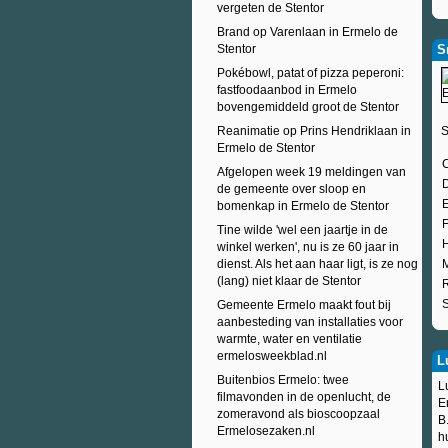
vergeten de Stentor
Brand op Varenlaan in Ermelo de
Stentor
S
Pokébowl, patat of pizza peperoni:
fastfoodaanbod in Ermelo
bovengemiddeld groot de Stentor
Reanimatie op Prins Hendriklaan in
S
Ermelo de Stentor
C
Afgelopen week 19 meldingen van
D
de gemeente over sloop en
E
bomenkap in Ermelo de Stentor
F
Tine wilde 'wel een jaartje in de
winkel werken', nu is ze 60 jaar in
dienst. Als het aan haar ligt, is ze nog
(lang) niet klaar de Stentor
R
S
Gemeente Ermelo maakt fout bij
aanbesteding van installaties voor
warmte, water en ventilatie
ermelosweekblad.nl
L
Buitenbios Ermelo: twee
L
filmavonden in de openlucht, de
E
zomeravond als bioscoopzaal
B
Ermelosezaken.nl
h