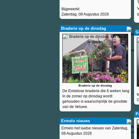
T
V
Bijgewerkt:
Zaterdag, 08 Augustus 2026
W
Braderie op de dinsdag
G
Braderie op de dinsdag
De Ermelose braderie die 6 weken lang
K
in de zomer op dinsdag wordt
G
gehouden is waarschijnlijk de grootste
van de Veluwe.
P
Ermelo nieuws
Ermelo het laatse nieuws van Zaterdag,
08 Augustus 2026