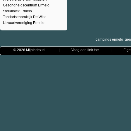
Gezondheidscentrum Ermelo
Sterkliniek Ermelo
Tandartsenpraktijk De Witte
Uitvaartvereniging Ermelo
campings ermelo
gem
© 2026
MijnIndex.nl
|
Voeg een link toe
|
Eige