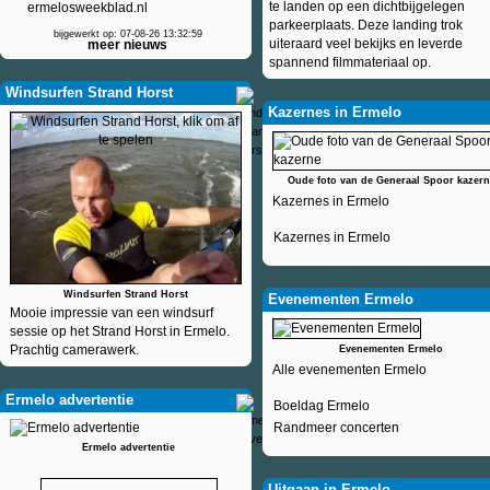
te landen op een dichtbijgelegen
ermelosweekblad.nl
parkeerplaats. Deze landing trok
bijgewerkt op: 07-08-26 13:32:59
uiteraard veel bekijks en leverde
meer nieuws
spannend filmmateriaal op.
Windsurfen Strand Horst
Kazernes in Ermelo
Oude foto van de Generaal Spoor kazern
Kazernes in Ermelo
Kazernes in Ermelo
Windsurfen Strand Horst
Evenementen Ermelo
Mooie impressie van een windsurf
sessie op het Strand Horst in Ermelo.
Prachtig camerawerk.
Evenementen Ermelo
Alle evenementen Ermelo
Ermelo advertentie
Boeldag Ermelo
Randmeer concerten
Ermelo advertentie
Uitgaan in Ermelo