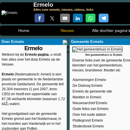
Ermelo
Alles over ermelo, nieuws, videos, links
Home
Nieuws
Alle dochter pagina'
Over Ermelo
Gemeente Ermelo
Ermelo
Welkom bij de
Ermelo pagina
, u vindt
Het gemeentehuis in Ermelo
hier alles over het dorp Ermelo op de
Diverse links over de gemeente Erm
Veluwe.
diensten van het gemeentehuis,
nieuws, brandweer, theater etc
Ermelo
(Nedersaksisch: Armel) is een
plaats en gemeente in de Nederlandse
Alarmeringen Ermelo
provincie Gelderland. De gemeente telt
De Dialoog Ermelo
26.304 inwoners (1 juni 2007, bron:
Ermelo de gemeente site
CBS) en heeft een oppervlakte van
Markten in Ermelo
87,38 vierkante kilometer (waarvan 1,72
Nieuwsarchief Ermelo
kãŽ¡ water).
Oude fotos van Ermelo
Het grondgebied van de gemeente
Over het oude station
Ermelo grenst aan het Nuldernauw, in
Plattegrond Ermelo
het noorden aan Harderwijk en in het
Stratenboek Ermelo
zuidoosten aan Putten.