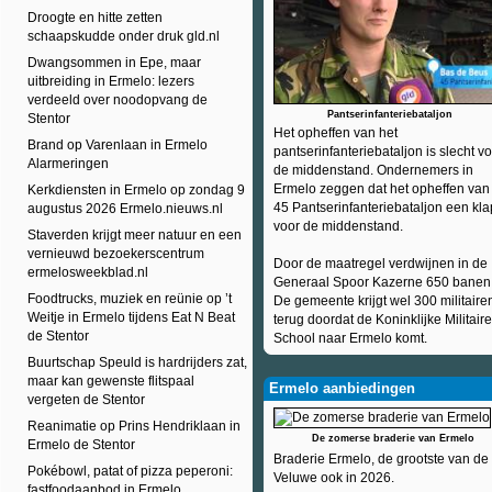
Droogte en hitte zetten
schaapskudde onder druk gld.nl
Dwangsommen in Epe, maar
uitbreiding in Ermelo: lezers
verdeeld over noodopvang de
Pantserinfanteriebataljon
Stentor
Het opheffen van het
Brand op Varenlaan in Ermelo
pantserinfanteriebataljon is slecht v
Alarmeringen
de middenstand. Ondernemers in
Ermelo zeggen dat het opheffen van
Kerkdiensten in Ermelo op zondag 9
45 Pantserinfanteriebataljon een kla
augustus 2026 Ermelo.nieuws.nl
voor de middenstand.
Staverden krijgt meer natuur en een
vernieuwd bezoekerscentrum
Door de maatregel verdwijnen in de
ermelosweekblad.nl
Generaal Spoor Kazerne 650 banen
Foodtrucks, muziek en reünie op ’t
De gemeente krijgt wel 300 militaire
Weitje in Ermelo tijdens Eat N Beat
terug doordat de Koninklijke Militaire
de Stentor
School naar Ermelo komt.
Buurtschap Speuld is hardrijders zat,
maar kan gewenste flitspaal
Ermelo aanbiedingen
vergeten de Stentor
Reanimatie op Prins Hendriklaan in
De zomerse braderie van Ermelo
Ermelo de Stentor
Braderie Ermelo, de grootste van de
Pokébowl, patat of pizza peperoni:
Veluwe ook in 2026.
fastfoodaanbod in Ermelo