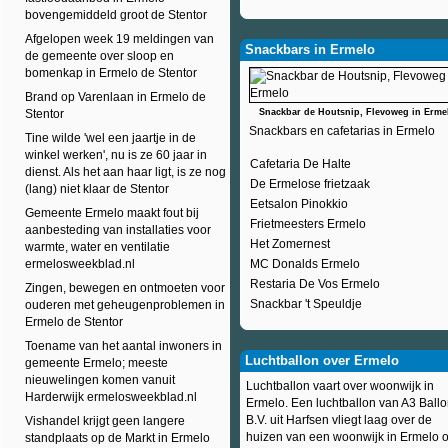
bovengemiddeld groot de Stentor
Afgelopen week 19 meldingen van
Snackbars in Ermelo
de gemeente over sloop en
bomenkap in Ermelo de Stentor
Brand op Varenlaan in Ermelo de
Stentor
Snackbar de Houtsnip, Flevoweg in Erme
Snackbars en cafetarias in Ermelo
Tine wilde 'wel een jaartje in de
winkel werken', nu is ze 60 jaar in
Cafetaria De Halte
dienst. Als het aan haar ligt, is ze nog
De Ermelose frietzaak
(lang) niet klaar de Stentor
Eetsalon Pinokkio
Gemeente Ermelo maakt fout bij
Frietmeesters Ermelo
aanbesteding van installaties voor
Het Zomernest
warmte, water en ventilatie
ermelosweekblad.nl
MC Donalds Ermelo
Restaria De Vos Ermelo
Zingen, bewegen en ontmoeten voor
Snackbar 't Speuldje
ouderen met geheugenproblemen in
Ermelo de Stentor
Toename van het aantal inwoners in
Luchtballon over Ermelo
gemeente Ermelo; meeste
nieuwelingen komen vanuit
Luchtballon vaart over woonwijk in
Harderwijk ermelosweekblad.nl
Ermelo. Een luchtballon van A3 Ball
B.V. uit Harfsen vliegt laag over de
Vishandel krijgt geen langere
huizen van een woonwijk in Ermelo 
standplaats op de Markt in Ermelo