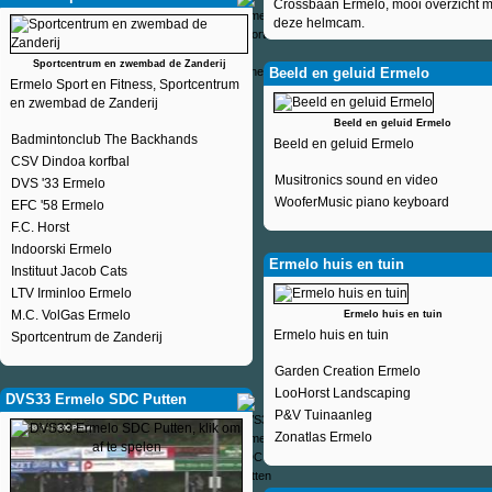
Crossbaan Ermelo, mooi overzicht m
deze helmcam.
Sportcentrum en zwembad de Zanderij
Beeld en geluid Ermelo
Ermelo Sport en Fitness, Sportcentrum
en zwembad de Zanderij
Beeld en geluid Ermelo
Badmintonclub The Backhands
Beeld en geluid Ermelo
CSV Dindoa korfbal
Musitronics sound en video
DVS '33 Ermelo
WooferMusic piano keyboard
EFC '58 Ermelo
F.C. Horst
Indoorski Ermelo
Ermelo huis en tuin
Instituut Jacob Cats
LTV Irminloo Ermelo
M.C. VolGas Ermelo
Ermelo huis en tuin
Ermelo huis en tuin
Sportcentrum de Zanderij
Garden Creation Ermelo
LooHorst Landscaping
DVS33 Ermelo SDC Putten
P&V Tuinaanleg
Zonatlas Ermelo