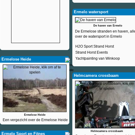
Ermelo watersport
De haven van Ermelo
De Ermelose stranden en haven, all
over de watersport in Ermelo
H2O Sport Strand Horst
Strand Horst Events
Yachtpainting van Winkoop
Ermelose Heide
Helmcamera crossbaam
Ermelose Heide
Een vergezicht over de Ermelose Heide
Helmcamera crossbaam
Ermelo Sport en Fitnes