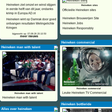
Heineken ziet omzet en winst stijgen
Heineken sites
in eerste helft van dit jaar, ondanks
Officieële Heineken sites
krimp in Europa AD.nl
Heineken Brouwerijen Site
Heineken wint op Damrak door goed
Heineken Jobs
ontvangen resultaten Welingelichte
Kringen
Heineken Responsibly
bijgewerkt op: 07-08-26 20:10:50
meer nieuws
Heineken commercial
Heineken man with talent
Heineken commercial
Leuke Heineken TV Commercial
Heineken man with talent
Heineken man with talent
Heineken bottleride
Alles over heineken