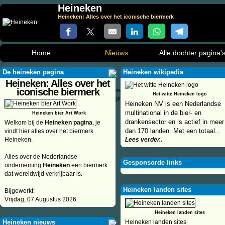
Heineken
Heineken: Alles over het iconische biermerk
Home
Nieuws
Alle dochter pagina'
De heineken pagina
Heineken wikipedia
Heineken: Alles over het
iconische biermerk
Het witte Heineken logo
Heineken NV is een Nederlandse
multinational in de bier- en
Heineken bier Art Work
drankensector en is actief in meer
Welkom bij de
Heineken pagina
, je
dan 170 landen. Met een totaal...
vindt hier alles over het biermerk
Heineken.
Lees verder..
Alles over de Nederlandse
Gesponsorde links
onderneming
Heineken
een biermerk
dat wereldwijd verkrijbaar is.
Heineken landen sites
Bijgewerkt:
Vrijdag, 07 Augustus 2026
Heineken landen sites
Heineken nieuws
Heineken landen sites