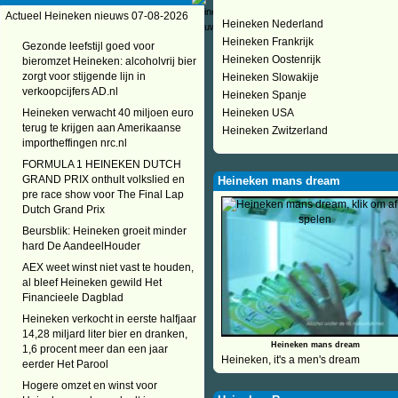
Actueel Heineken nieuws 07-08-2026
Heineken Nederland
Heineken Frankrijk
Gezonde leefstijl goed voor
Heineken Oostenrijk
bieromzet Heineken: alcoholvrij bier
zorgt voor stijgende lijn in
Heineken Slowakije
verkoopcijfers AD.nl
Heineken Spanje
Heineken verwacht 40 miljoen euro
Heineken USA
terug te krijgen aan Amerikaanse
Heineken Zwitzerland
importheffingen nrc.nl
FORMULA 1 HEINEKEN DUTCH
GRAND PRIX onthult volkslied en
Heineken mans dream
pre race show voor The Final Lap
Dutch Grand Prix
Beursblik: Heineken groeit minder
hard De AandeelHouder
AEX weet winst niet vast te houden,
al bleef Heineken gewild Het
Financieele Dagblad
Heineken verkocht in eerste halfjaar
14,28 miljard liter bier en dranken,
Heineken mans dream
1,6 procent meer dan een jaar
Heineken, it's a men's dream
eerder Het Parool
Hogere omzet en winst voor