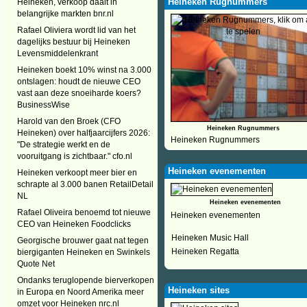
Heineken Rugnummers
Heineken, verkoop daalt in
belangrijke markten bnr.nl
Rafael Oliviera wordt lid van het
dagelijks bestuur bij Heineken
Levensmiddelenkrant
Heineken boekt 10% winst na 3.000
ontslagen: houdt de nieuwe CEO
vast aan deze snoeiharde koers?
BusinessWise
Harold van den Broek (CFO
Heineken Rugnummers
Heineken) over halfjaarcijfers 2026:
Heineken Rugnummers
"De strategie werkt en de
vooruitgang is zichtbaar." cfo.nl
Heineken evenementen
Heineken verkoopt meer bier en
schrapte al 3.000 banen RetailDetail
NL
Heineken evenementen
Rafael Oliveira benoemd tot nieuwe
Heineken evenementen
CEO van Heineken Foodclicks
Heineken Music Hall
Georgische brouwer gaat nat tegen
Heineken Regatta
biergiganten Heineken en Swinkels
Quote Net
Ondanks teruglopende bierverkopen
Heineken sites
in Europa en Noord Amerika meer
omzet voor Heineken nrc.nl