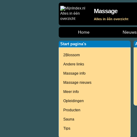
Massage
Alles in één overzicht
Home
Nieuws
Start pagina's
2Blossom
Andere links
Massage info
Massage nieuws
Meer info
Opleidingen
Producten
Sauna
Tips