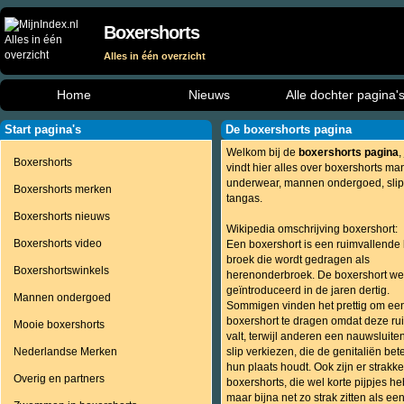
Boxershorts
Alles in één overzicht
Home
Nieuws
Alle dochter pagina'
Start pagina's
De boxershorts pagina
Welkom bij de
boxershorts pagina
,
Boxershorts
vindt hier alles over boxershorts m
underwear, mannen ondergoed, slip
Boxershorts merken
tangas.
Boxershorts nieuws
Wikipedia omschrijving boxershort:
Boxershorts video
Een boxershort is een ruimvallende 
broek die wordt gedragen als
Boxershortswinkels
herenonderbroek. De boxershort we
geïntroduceerd in de jaren dertig.
Mannen ondergoed
Sommigen vinden het prettig om ee
boxershort te dragen omdat deze ru
Mooie boxershorts
valt, terwijl anderen een nauwsluite
Nederlandse Merken
slip verkiezen, die de genitaliën bet
hun plaats houdt. Ook zijn er strakk
Overig en partners
boxershorts, die wel korte pijpjes h
maar bijna net zo strak zitten als een