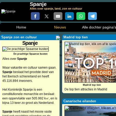
Spanje
Alles over spanje, land, zon en cultuur
Home
Nieuws
Alle dochter pagina'
Spanje zon en cultuur
Madrid top tien
Spanje
De prachtige Spaanse kusten
Alles over
Spanje
Waar vakantie en cultuur samen gaan.
Spanje
beslaat het grootste deel van
het Iberisch schiereiland en heeft
45.116.894 inwoners.
Madrid top tien
De top tien attracties in Madrid
Het Koninkrijk Spanje is een
constitutionele monarchie en beslaat
een oppervlakte van 505.992 k㎡, en is
Canarische eilanden
bijna 13 keer zo groot als Nederland.
Spanje
heeft naast het mooie vaste