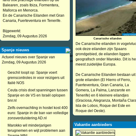
land ook prachtige eilanden op de
Balearen, zoals Ibiza, Formentera,
Mallorca en Menorca.
En de Canarische Eilanden met Gran
Canaria, Fuerteventura en Tenerife.
Bijgewerkt:
Zondag, 09 Augustus 2026
Canarische eilanden
De Canarische eilanden in vogelvluc
ook deze eilanden zijn Spaans
Spanje nieuws
grondgebied, de eilanden liggen
Actueel nieuws over Spanje van
geografisch onder Marokko. Dit is he
Zondag, 09 Augustus 2026
meest zuidelijke Europa.
Geschil loopt op: Spanje voert
De Canarische Eilanden bestaan uit
grenscontroles in voor reizigers uit
grote eilanden (El Hierro of Ferro,
Italië NOS
Fuerteventura, Gran Canaria, La
Ceuta crisis doet spanningen tussen
Gomera, La Palma, Lanzarote en
Spanje en de VS en Israël oplopen
Tenerife) en 6 kleinere eilandjes
bnr.nl
(Graciosa, Alegranza, Montaña Clara
Isla de Lobos, Roque del Este en
Zelfs overnachting in hostel kost 400
Roque del Oeste).
euro: Spanje in de ban van volledige
zonsverduistering AD.nl
Vakantie aanbieders
Marokko wil minderjarigen
terugnemen en wijt problemen aan
Spanje WNL