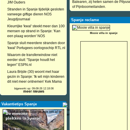
Balearen, zij heten samen de Pityus
J/M Ouders
of Pijnboomeilanden.
Stranden in Spanje tijdelijk gesloten
vanwege giftige dieren NOS
Jeugdjournaal
Spanje reclame
Kleurrijke 'kwal' steekt meer dan 100
mensen op strand in Spanje: 'Kan
Mooie villa in spanje
een plaag worden' NOS
Spanje sluit meerdere stranden door
'kwal' Portugees oorlogsschip RTL.nl
Waarom de transferwindow niet
eerder sluit: "Spanje houdt het
tegen" ESPN.nl
Laura Brijde (30) woont met haar
gezin in Spanje: 'Ik wil mijn kinderen
dit niet meer ontnemen' Kek Mama
bijgewerkt op: 09-08-26 12:18:06
meer nieuws
Vakantietips Spanje