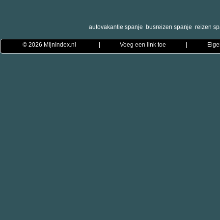
autovakantie spanje
busreizen spanje
reizen sp
© 2026
MijnIndex.nl
|
Voeg een link toe
|
Eige