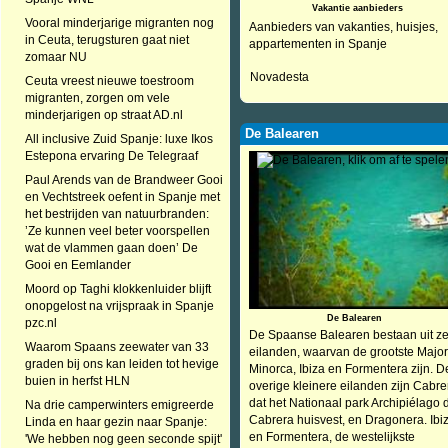
Vakantie aanbieders
Vooral minderjarige migranten nog
Aanbieders van vakanties, huisjes,
in Ceuta, terugsturen gaat niet
appartementen in Spanje
zomaar NU
Novadesta
Ceuta vreest nieuwe toestroom
migranten, zorgen om vele
minderjarigen op straat AD.nl
De Balearen
All inclusive Zuid Spanje: luxe Ikos
Estepona ervaring De Telegraaf
Paul Arends van de Brandweer Gooi
en Vechtstreek oefent in Spanje met
het bestrijden van natuurbranden:
’Ze kunnen veel beter voorspellen
wat de vlammen gaan doen’ De
Gooi en Eemlander
Moord op Taghi klokkenluider blijft
onopgelost na vrijspraak in Spanje
De Balearen
pzc.nl
De Spaanse Balearen bestaan uit z
Waarom Spaans zeewater van 33
eilanden, waarvan de grootste Major
graden bij ons kan leiden tot hevige
Minorca, Ibiza en Formentera zijn. D
buien in herfst HLN
overige kleinere eilanden zijn Cabre
dat het Nationaal park Archipiélago 
Na drie camperwinters emigreerde
Cabrera huisvest, en Dragonera. Ibi
Linda en haar gezin naar Spanje:
en Formentera, de westelijkste
'We hebben nog geen seconde spijt'