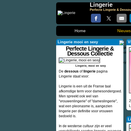
Lingerie
Perfecte Lingerie & Dessou
Home
Nieuws
Lingerie mooi en sexy
V
Perfecte Lingerie &
Dessous Collectie
Lingerie, mooi en sexy
De
dessous
of
lingerie
pagina
Lingerie staat voor:
Lingerie is een uit de Franse taal
afkomstige term voor damesondergoed.
Men spreekt ook wel van
2
"vrouwenlingerie" of "dameslingerie",
L
wat een pleonasme is, aangezien
lingerie per definitie voor vrouwen
bedoeld is.
L
In de westerse cultuur zijn er veel