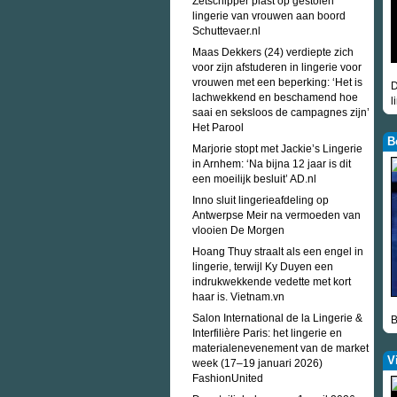
Zetschipper plast op gestolen
lingerie van vrouwen aan boord
Schuttevaer.nl
Maas Dekkers (24) verdiepte zich
voor zijn afstuderen in lingerie voor
vrouwen met een beperking: ‘Het is
D
lachwekkend en beschamend hoe
l
saai en seksloos de campagnes zijn’
Het Parool
B
Marjorie stopt met Jackie’s Lingerie
in Arnhem: ‘Na bijna 12 jaar is dit
een moeilijk besluit’ AD.nl
Inno sluit lingerieafdeling op
Antwerpse Meir na vermoeden van
vlooien De Morgen
Hoang Thuy straalt als een engel in
lingerie, terwijl Ky Duyen een
indrukwekkende vedette met kort
haar is. Vietnam.vn
Salon International de la Lingerie &
B
Interfilière Paris: het lingerie en
materialenevenement van de market
V
week (17–19 januari 2026)
FashionUnited