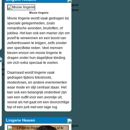
Mooie lingerie
Mooie lingerie wordt vaak gedragen bij
speciale gelegenheden, zoals
romantische avonden, bruiloften, of
jubilea. Het kan ook een manier zijn om
jezelf te verwennen en een boost van
zelfvertrouwen te krijgen, zelfs zonder
een specifieke reden. Veel mensen
kiezen ervoor om mooie lingerie te
dragen onder hun dagelijkse kleding
om zich extra speciaal te voelen.
Daarnaast wordt lingerie vaak
gedragen tijdens fotoshoots,
modeshows, en andere evenementen
waar mode en stijl centraal staan. Het
kan ook een belangrijk onderdeel zijn
van een outfit voor een avondje uit,
vooral als het gaat om een doorzichtige
top of een jurk met een lage rug.
Lingerie Heaven