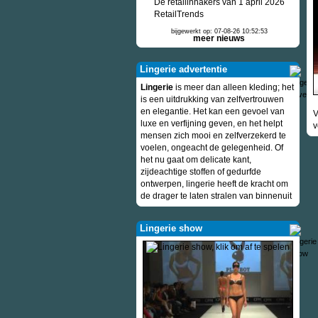
De retailinhakers van 1 april 2026
RetailTrends
bijgewerkt op: 07-08-26 10:52:53
meer nieuws
Lingerie advertentie
Lingerie
is meer dan alleen kleding; het
is een uitdrukking van zelfvertrouwen
en elegantie. Het kan een gevoel van
V
luxe en verfijning geven, en het helpt
v
mensen zich mooi en zelfverzekerd te
voelen, ongeacht de gelegenheid. Of
het nu gaat om delicate kant,
zijdeachtige stoffen of gedurfde
ontwerpen, lingerie heeft de kracht om
de drager te laten stralen van binnenuit
Lingerie show