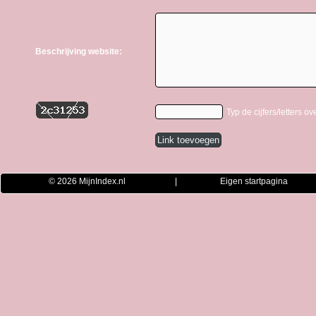
Beschrijving website:
Typ de cijfers/letters ov
© 2026
MijnIndex.nl
|
Eigen startpagina