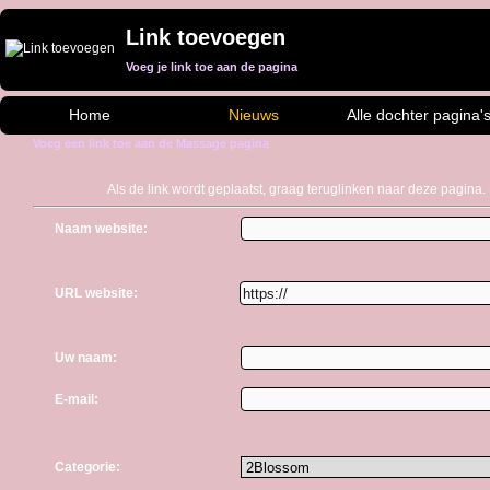
Link toevoegen
Voeg je link toe aan de pagina
Home
Nieuws
Alle dochter pagina'
Voeg een link toe aan de Massage pagina
Als de link wordt geplaatst, graag teruglinken naar deze pagina. 
Naam website:
URL website:
Uw naam:
E-mail:
Categorie: