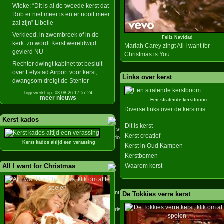
Wieke: “Dit is al de tweede kerst dat
Rob er niet meer is en er nooit meer
zal zijn” Libelle
Verkleed, in zwembroek of in de
Feliz Navidad
kerk: zo wordt Kerst wereldwijd
Mariah Carey zingt All I want for
gevierd NU
Christmas is You
Rechter dwingt kabinet tot besluit
over Lelystad Airport voor kerst,
Links over kerst
dwangsom dreigt de Stentor
bijgewerkt op: 08-08-26 17:57:24
meer nieuws
Een stralende kerstboom
Diverse links over de kerstmis
Kerst kados
Dit is kerst
Kerst creatief
Kerst kados altijd een verassing
Kerst in Oud Kampen
Kerstbomen
All I want for Christmas
Waarom kerst
De Tokkies verre kerst