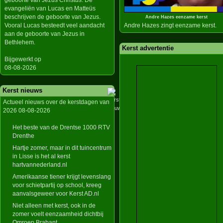
geboorte van Jezus Christus. De
evangeliën van Lucas en Matteüs
beschrijven de geboorte van Jezus.
Andre Hazes eenzame kerst
Vooral Lucas besteedt veel aandacht
Andre Hazes zingt eenzame kerst.
aan de geboorte van Jezus in
Bethlehem.
Kerst advertentie
Bijgewerkt op
08-08-2026
Kerst nieuws
Actueel nieuws over de kerstdagen van
2026 08-08-2026
Het beste van de Drentse 1000 RTV
Drenthe
Hartje zomer, maar in dit tuincentrum
in Lisse is het al kerst
hartvannederland.nl
Amerikaanse tiener krijgt levenslang
voor schietpartij op school, kreeg
aanvalsgeweer voor Kerst AD.nl
Niet alleen met kerst, ook in de
zomer voelt eenzaamheid dichtbij
Omroep Brabant