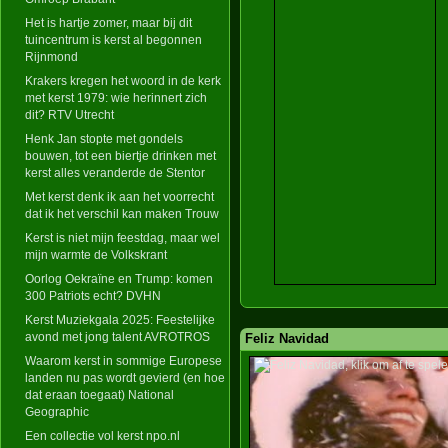
Het is hartje zomer, maar bij dit
tuincentrum is kerst al begonnen
Rijnmond
Krakers kregen het woord in de kerk
met kerst 1979: wie herinnert zich
dit? RTV Utrecht
Henk Jan stopte met gondels
bouwen, tot een biertje drinken met
kerst alles veranderde de Stentor
Met kerst denk ik aan het voorrecht
dat ik het verschil kan maken Trouw
Kerst is niet mijn feestdag, maar wel
mijn warmte de Volkskrant
Oorlog Oekraïne en Trump: komen
300 Patriots echt? DVHN
Kerst Muziekgala 2025: Feestelijke
avond met jong talent AVROTROS
Feliz Navidad
Waarom kerst in sommige Europese
landen nu pas wordt gevierd (en hoe
dat eraan toegaat) National
Geographic
Een collectie vol kerst npo.nl