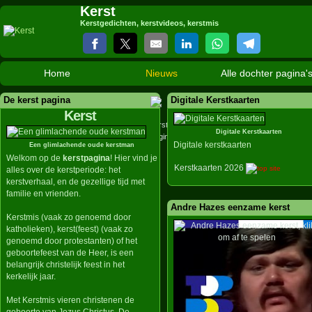
Kerst
Kerstgedichten, kerstvideos, kerstmis
Home
Nieuws
Alle dochter pagina'
De kerst pagina
Digitale Kerstkaarten
Kerst
Digitale Kerstkaarten
Digitale kerstkaarten
Een glimlachende oude kerstman
Welkom op de
kerstpagina
! Hier vind je
Kerstkaarten 2026
alles over de kerstperiode: het
kerstverhaal, en de gezellige tijd met
familie en vrienden.
Andre Hazes eenzame kerst
Kerstmis (vaak zo genoemd door
katholieken), kerst(feest) (vaak zo
genoemd door protestanten) of het
geboortefeest van de Heer, is een
belangrijk christelijk feest in het
kerkelijk jaar.
Met Kerstmis vieren christenen de