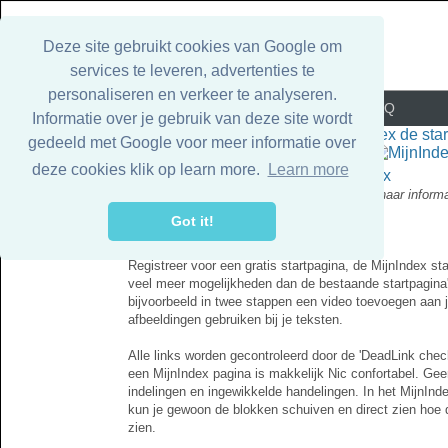
Deze site gebruikt cookies van Google om
services te leveren, advertenties te
personaliseren en verkeer te analyseren.
Alle dochter pagina's
Voorwaarden
FAQ
Informatie over je gebruik van deze site wordt
gedeeld met Google voor meer informatie over
deze cookies klik op learn more.
Learn more
MijnIndex
'de snelste weg naar informa
Got it!
Mijnindex de luxe startpagina
Registreer voor een gratis startpagina, de MijnIndex st
veel meer mogelijkheden dan de bestaande startpagina'
Steeds bredere opklari
bijvoorbeeld in twee stappen een video toevoegen aan j
afbeeldingen gebruiken bij je teksten.
Alle links worden gecontroleerd door de 'DeadLink chec
een MijnIndex pagina is makkelijk Nic confortabel. Gee
indelingen en ingewikkelde handelingen. In het MijnIn
kun je gewoon de blokken schuiven en direct zien hoe d
zien.