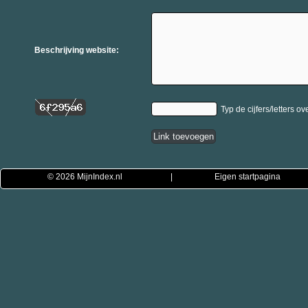
Beschrijving website:
Typ de cijfers/letters ov
© 2026
MijnIndex.nl
|
Eigen startpagina