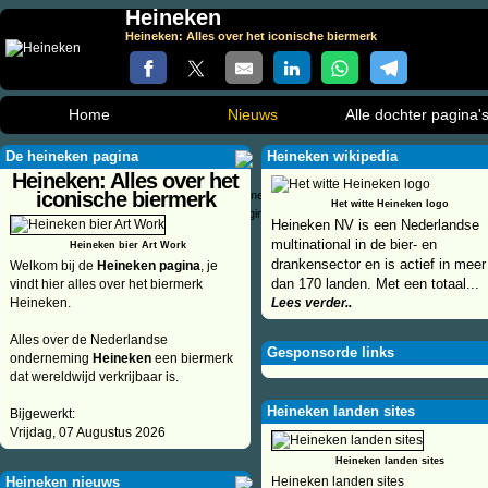
Heineken
Heineken: Alles over het iconische biermerk
Home
Nieuws
Alle dochter pagina'
De heineken pagina
Heineken wikipedia
Heineken: Alles over het
iconische biermerk
Het witte Heineken logo
Heineken NV is een Nederlandse
multinational in de bier- en
Heineken bier Art Work
drankensector en is actief in meer
Welkom bij de
Heineken pagina
, je
dan 170 landen. Met een totaal...
vindt hier alles over het biermerk
Heineken.
Lees verder..
Alles over de Nederlandse
Gesponsorde links
onderneming
Heineken
een biermerk
dat wereldwijd verkrijbaar is.
Heineken landen sites
Bijgewerkt:
Vrijdag, 07 Augustus 2026
Heineken landen sites
Heineken nieuws
Heineken landen sites