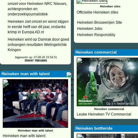
omzet voor Heineken NRC Nieuws,
Heineken sites
achtergronden en
Officieële Heineken sites
onderzoeksjournalistiek
Heineken ziet omzet en winst stijgen
Heineken Brouwerijen Site
in eerste helft van dit jaar, ondanks
Heineken Jobs
krimp in Europa AD.nl
Heineken Responsibly
Heineken wint op Damrak door goed
ontvangen resultaten Welingelichte
Kringen
Heineken commercial
bijgewerkt op: 07-08-26 15:54:51
meer nieuws
Heineken man with talent
Heineken commercial
Leuke Heineken TV Commercial
Heineken bottleride
Heineken man with talent
Heineken man with talent