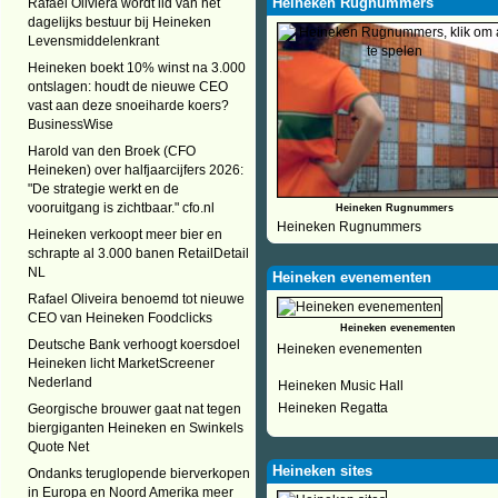
Heineken Rugnummers
Rafael Oliviera wordt lid van het
dagelijks bestuur bij Heineken
Levensmiddelenkrant
Heineken boekt 10% winst na 3.000
ontslagen: houdt de nieuwe CEO
vast aan deze snoeiharde koers?
BusinessWise
Harold van den Broek (CFO
Heineken) over halfjaarcijfers 2026:
"De strategie werkt en de
vooruitgang is zichtbaar." cfo.nl
Heineken Rugnummers
Heineken Rugnummers
Heineken verkoopt meer bier en
schrapte al 3.000 banen RetailDetail
NL
Heineken evenementen
Rafael Oliveira benoemd tot nieuwe
CEO van Heineken Foodclicks
Heineken evenementen
Deutsche Bank verhoogt koersdoel
Heineken evenementen
Heineken licht MarketScreener
Nederland
Heineken Music Hall
Heineken Regatta
Georgische brouwer gaat nat tegen
biergiganten Heineken en Swinkels
Quote Net
Heineken sites
Ondanks teruglopende bierverkopen
in Europa en Noord Amerika meer