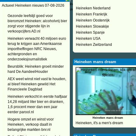
Actueel Heineken nieuws 07-08-2026
Heineken Nederland
Heineken Frankrijk
Gezonde leefstijl goed voor
Heineken Oostenrijk
bieromzet Heineken: alcoholvrij bier
zorgt voor stijgende lijn in
Heineken Slowakije
verkoopcijfers AD.nl
Heineken Spanje
Heineken verwacht 40 miljoen euro
Heineken USA
terug te krijgen aan Amerikaanse
Heineken Zwitzerland
importheffingen NRC Nieuws,
achtergronden en
onderzoeksjournalistiek
Heineken mans dream
Beursblik: Heineken groeit minder
hard De AandeelHouder
AEX weet winst niet vast te houden,
al bleef Heineken gewild Het
Financieele Dagblad
Heineken verkocht in eerste halfjaar
14,28 miljard liter bier en dranken,
1,6 procent meer dan een jaar
eerder parool.nl
Heineken mans dream
Hogere omzet en winst voor
Heineken, it's a men's dream
Heineken, verkoop daalt in
belangrijke markten bnr.nl