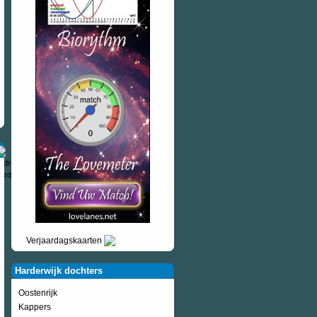
Verjaardagskaarten
Harderwijk dochters
Oostenrijk
Kappers