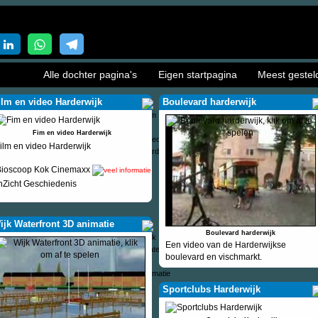
Alle dochter pagina's
Eigen startpagina
Meest gestel
ilm en video Harderwijk
Boulevard harderwijk
Fim en video Harderwijk
ilm en video Harderwijk
Bioscoop Kok Cinemaxx
nZicht Geschiedenis
ijk Waterfront 3D animatie
Boulevard harderwijk
Een video van de Harderwijkse
boulevard en vischmarkt.
Sportclubs Harderwijk