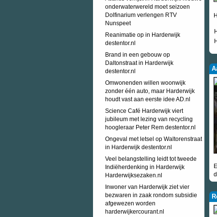
onderwaterwereld moet seizoen
Dolfinarium verlengen RTV
H
Nunspeet
H
Reanimatie op in Harderwijk
H
destentor.nl
Brand in een gebouw op
Daltonstraat in Harderwijk
A
destentor.nl
Omwonenden willen woonwijk
zonder één auto, maar Harderwijk
houdt vast aan eerste idee AD.nl
Science Café Harderwijk viert
jubileum met lezing van recycling
hoogleraar Peter Rem destentor.nl
Ongeval met letsel op Waltorenstraat
in Harderwijk destentor.nl
Veel belangstelling leidt tot tweede
E
Indiëherdenking in Harderwijk
d
Harderwijksezaken.nl
Inwoner van Harderwijk ziet vier
bezwaren in zaak rondom subsidie
R
afgewezen worden
harderwijkercourant.nl