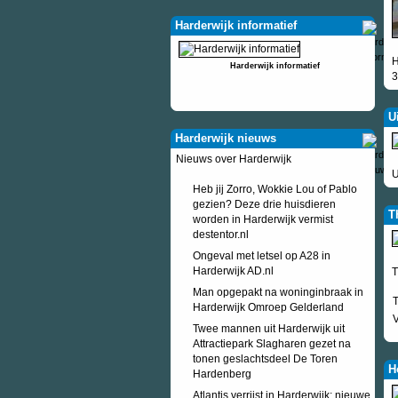
Harderwijk informatief
H
Harderwijk informatief
3
U
Harderwijk nieuws
Nieuws over Harderwijk
U
Heb jij Zorro, Wokkie Lou of Pablo
gezien? Deze drie huisdieren
T
worden in Harderwijk vermist
destentor.nl
Ongeval met letsel op A28 in
Harderwijk AD.nl
T
Man opgepakt na woninginbraak in
T
Harderwijk Omroep Gelderland
V
Twee mannen uit Harderwijk uit
Attractiepark Slagharen gezet na
tonen geslachtsdeel De Toren
H
Hardenberg
Atlantis verrijst in Harderwijk: nieuwe