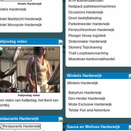
MTH koeriersdiensten
Hotels Harderwijk
Nedpack palletiseermachines
otels Harderwijk
Occasions Harderwijk
Onori bedrijfskleding
otel Marktzicht Harderwijk
Parketmeester Harderwijk
otel Monopole Harderwijk
Persluchtcentrum Harderwijk
Ploeger Groep logistiek
altjesdag video
Slotenmaker Harderwijk
Stomerij Topcleaning
Triall Loopbaancoaching
Wuestman kantoorvakhandel
Winkels Harderwijk
Winkels Harderwijk
Babyhuis Harderwijk
Aaltjesdag video
Den Herder Harderwijk
en video van Aaltjedag, het feest van
Mode Exclusive Harderwijk
ichtbij
Telstar Fun and Adventure
estaurants Harderwijk
Sauna en Wellnes Harderwijk