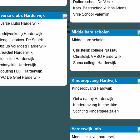
Dalton school De Veste
Kath. Basisschool Alfons Ariens
Vrije School Valentijn
iverse clubs Harderwijk
iverse clubs Harderwijk
Middelbare scholen
edrijvenkring Harderwijk
engelsportver. De Snoek
Middelbare scholen
Jsclub Vol Moed Harderwijk
Christelijk college Nassau
reactief Harderwijk
Christelijk VMBO Harderwijk
ionsclub Harderwijk
Soma college Harderwijk
otaryclub Harderwijk
couting H.i.T. Harderwijk
VC De Griet Harderwijk
Kinderopvang Hardwijk
Kinderopvang Hardwijk
Get a nanny Harderwijk
Kinderopvang Kleine-Ikke
Stichting Kinderspeelzalen
Harderwijk info
Meer links over harderwijk