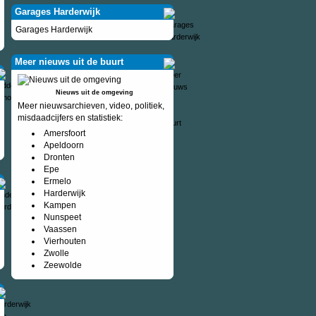
Garages Harderwijk
Garages Harderwijk
Meer nieuws uit de buurt
Nieuws uit de omgeving
Meer nieuwsarchieven, video, politiek,
misdaadcijfers en statistiek:
Amersfoort
Apeldoorn
Dronten
Epe
Ermelo
Harderwijk
Kampen
Nunspeet
Vaassen
Vierhouten
Zwolle
Zeewolde