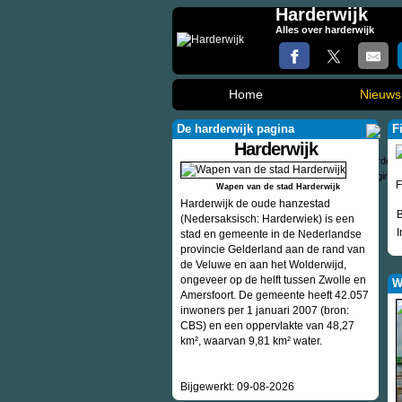
Harderwijk
Alles over harderwijk
Home
Nieuws
De harderwijk pagina
F
Harderwijk
F
Wapen van de stad Harderwijk
Harderwijk de oude hanzestad
(Nedersaksisch: Harderwiek) is een
I
stad en gemeente in de Nederlandse
provincie Gelderland aan de rand van
de Veluwe en aan het Wolderwijd,
ongeveer op de helft tussen Zwolle en
W
Amersfoort. De gemeente heeft 42.057
inwoners per 1 januari 2007 (bron:
CBS) en een oppervlakte van 48,27
km², waarvan 9,81 km² water.
Bijgewerkt: 09-08-2026