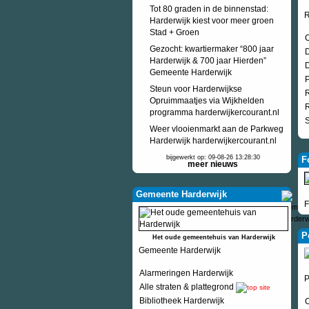
Tot 80 graden in de binnenstad:
R
Harderwijk kiest voor meer groen
Stad + Groen
C
Gezocht: kwartiermaker “800 jaar
D
Harderwijk & 700 jaar Hierden”
D
Gemeente Harderwijk
P
Steun voor Harderwijkse
R
Opruimmaatjes via Wijkhelden
R
programma harderwijkercourant.nl
Weer vlooienmarkt aan de Parkweg
Harderwijk harderwijkercourant.nl
bijgewerkt op: 09-08-26 13:28:30
F
meer nieuws
Gemeente Harderwijk
F
P
Het oude gemeentehuis van Harderwijk
Gemeente Harderwijk
Alarmeringen Harderwijk
P
Alle straten & plattegrond
Bibliotheek Harderwijk
C