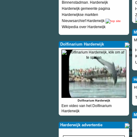
Binnenstadman. Harderwijk
Harderwijk gemeente pagina
H
Harderwijkse markten
Z
Nieuwsarchief Harderwijk
Wikipedia over Harderwijk
M
M
Dolfinarium Harderwijk
H
H
H
T
Dolfinarium Harderwijk
Een video van het Dolfinarium
Harderwijk
M
Harderwijk advertentie