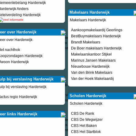
Gemeentebelang Harderwijk
arderwijk Anders
Makelaars Harderwijk
etelverdeling Harderwijk
Makelaars Harderwijk
Aankoopmakelaardij Geerlings
eer over Harderwijk
BestBuymakelaars Harderwijk
eer over Harderwijk
Brandt Makelaars
De Boer makelaars Harderwijk
et nachthok
Makelaarskantoor Stijkel
Koopzondagen Harderwijk
Marinus Jansen Makelaars
Uwoon Harderwijk
Nieuwbouw Harderwijk
Van den Brink Makelaars
Van der Hoek Makelaardij
ulp bij verslaving Harderwijk
ulp bij verslaving Harderwijk
Scholen Harderwijk
actus regio Harderwijk
Scholen Harderwijk
CBS De Rank
eer links Harderwijk
CBS De Wegwijzer
CBS Het Baken
CBS Het Startblok