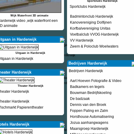
Sportclubs Harderwijk
Sportclubs Harderwijk
Wijk Waterfront 3D animatie
Badmintonclub Harderwijk
arderwijk video ,wijk waterfront een
Kanovereniging Dolfijnen
D animatie
Korfbalvereniging Unitas
Voetbalclub VVOG Harderwijk
itgaan in Harderwijk
VV Harderwijk
Zwem & Poloclub Woelwaters
Uitgaan in Harderwijk
itgaan in Harderwijk
Bedrijven Harderwijk
Bedrijven Harderwijk
heater Harderwijk
Aart Hoeven Fotografie & Video
Theater Harderwijk
Badkamers en tegels
heater Harderwijk
Bouwman Bedrijfskoeling
De badzaak
heater Harderwijk
Dennis van den Broek
ischmarkt Papierentheater
Foppen Paling en Zalm
Horsthouse Automatisering
Jozua aanhangwagens
otels Harderwijk
Maarsgroep Harderwijk