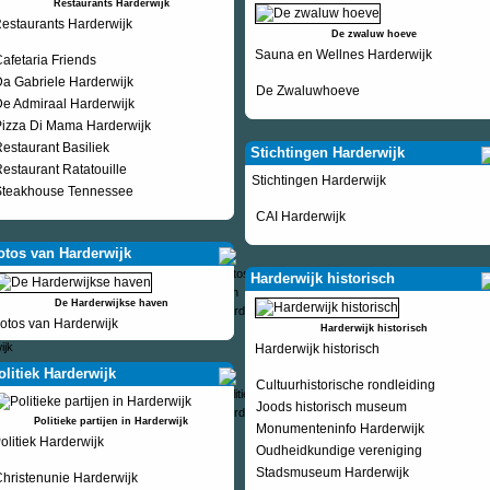
Restaurants Harderwijk
estaurants Harderwijk
De zwaluw hoeve
Sauna en Wellnes Harderwijk
afetaria Friends
a Gabriele Harderwijk
De Zwaluwhoeve
e Admiraal Harderwijk
izza Di Mama Harderwijk
estaurant Basiliek
Stichtingen Harderwijk
estaurant Ratatouille
Stichtingen Harderwijk
Steakhouse Tennessee
CAI Harderwijk
otos van Harderwijk
Harderwijk historisch
De Harderwijkse haven
otos van Harderwijk
Harderwijk historisch
Harderwijk historisch
olitiek Harderwijk
Cultuurhistorische rondleiding
Joods historisch museum
Politieke partijen in Harderwijk
Monumenteninfo Harderwijk
olitiek Harderwijk
Oudheidkundige vereniging
Stadsmuseum Harderwijk
hristenunie Harderwijk