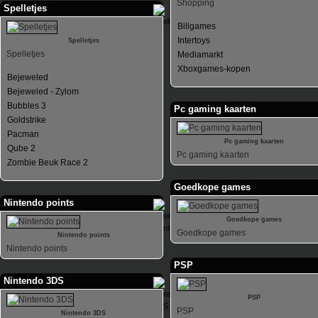
Shopping
Spelletjes
Billgames
Intertoys
Spelletjes
Spelletjes
Mediamarkt
Xboxgames-kopen
Bejeweled
Bejeweled - Zylom
Bubbles 3
Pc gaming kaarten
Goldstrike
Pacman
Pc gaming kaarten
Qube 2
Pc gaming kaarten
Zombie Beuk Race 2
Goedkope games
Nintendo points
Goedkope games
Goedkope games
Nintendo points
Nintendo points
PSP
Nintendo 3DS
PSP
PSP
Nintendo 3DS