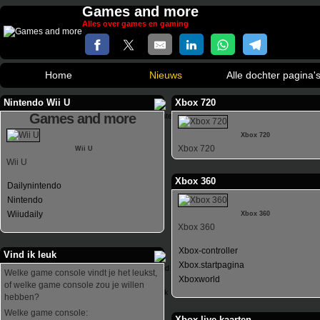
Games and more
Alles over games en gaming
Home
Nieuws
Alle dochter pagina'
Nintendo Wii U
Xbox 720
Games and more
Xbox 720
Xbox 720
Wii U
Wii U
Xbox 360
Dailynintendo
Nintendo
Wiiudaily
Xbox 360
Xbox 360
Xbox-controller
Vind ik leuk
Xbox.startpagina
Welke game console vindt je het leukst,
Xboxworld
of welke game console zou je willen
hebben?
Welke game console:
Xbox live kaarten