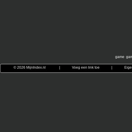
game
ga
© 2026
MijnIndex.nl
|
Voeg een link toe
|
Eige