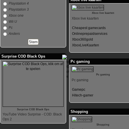
Playstation 4
Playstation 3
Xbox live kaarten
Xbox one
Xbox live kaarten
Wii U
Pc
Cheapest gamecards
Anders
Onlineprepaidservices
Xbox360gold
XboxLiveKaarten
Surprise COD Black Ops
Pc gaming
Pc gaming
Pc gaming
Gamepc
Hitech-gamer
Surprise COD Black Ops
Shopping
YouTube Video Surprise - COD: Black
Ops 2
Shopping