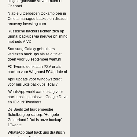
als je organisatie stilvalt Dutch IT
Channel
N able uitgeroepen tot kampioen in
Omdia managed backup en disaster
recovery Investing.com
Russische hackers richten zich op
Signal backups via nieuwe phishing
methode AIVD
Samsung Galaxy gebruikers
verliezen back ups als ze dit niet
doen voor 30 september want.nl
FC Twente denkt aan PSV er als
backup voor Weghorst FCUpdate.nl
April update voor Windows zorgt
voor mislukte back ups ITdaily
'WhatsApp werkt aan opslag voor
back ups in plaats van Google Drive
en iCloud' Tweakers
De Speld zet burgemeester
Schelberg op scherp: 'Hengelo
Gelderland? Dat is onze backup'
1Twente
WhatsApp gaat back ups drastisch