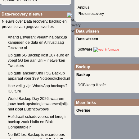
Update: 07-08-2026
Artplus
Photosrecovery
Data-recovery nieuws
Nieuws over Data recovery, backup en
preventie van gegevensverlies
Data wissen
Anand Eswaran: Veeam na backup
Data wissen
kampioen dé data en AI trust laag
Techzine.nl
Software
Ubiquiti 5G Backup kost 107 euro en
voegt 5G toe aan UniFi netwerken
Tweakers
Backup
Ubiquiti lanceert UniFi 5G Backup
Backup
apparaat voor $99 Notebookcheck.nl
DOB keep it safe
Hoe veilig zijn WhatsApp backups?
iCulture
World Backup Day 2026: waarom
Meer links
jouw back upstrategie waarschijnlijk
niet klopt Dutchcowboys
Overige
Hof draait schadevoorschot terug in
backup zaak Hallo en Blok
Computable.nl
NorthC les: Backup is waardeloos