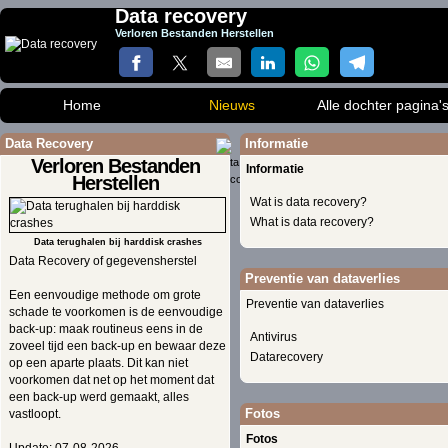
Data recovery
Verloren Bestanden Herstellen
Home
Nieuws
Alle dochter pagina'
Data Recovery
Informatie
Verloren Bestanden
Informatie
Herstellen
Wat is data recovery?
What is data recovery?
Data terughalen bij harddisk crashes
Data Recovery of gegevensherstel
Preventie van dataverlies
Een eenvoudige methode om grote
Preventie van dataverlies
schade te voorkomen is de eenvoudige
back-up: maak routineus eens in de
Antivirus
zoveel tijd een back-up en bewaar deze
Datarecovery
op een aparte plaats. Dit kan niet
voorkomen dat net op het moment dat
een back-up werd gemaakt, alles
Fotos
vastloopt.
Fotos