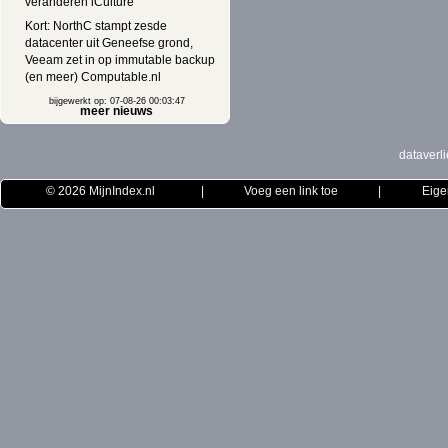
veranderen iCulture
Kort: NorthC stampt zesde
datacenter uit Geneefse grond,
Veeam zet in op immutable backup
(en meer) Computable.nl
bijgewerkt op: 07-08-26 00:03:47
meer nieuws
dataverli
© 2026
MijnIndex.nl
|
Voeg een link toe
|
Eige