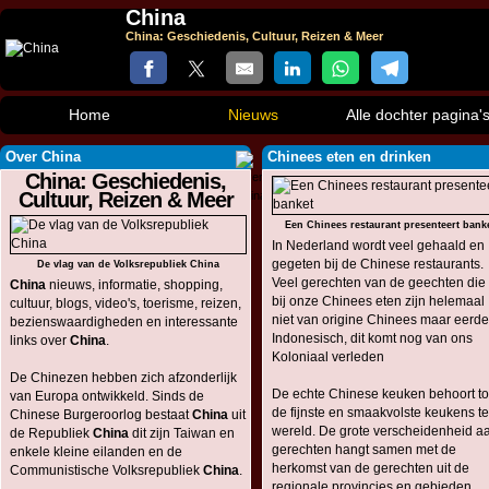
China
China: Geschiedenis, Cultuur, Reizen & Meer
Home
Nieuws
Alle dochter pagina'
Over China
Chinees eten en drinken
China: Geschiedenis,
Cultuur, Reizen & Meer
Een Chinees restaurant presenteert bank
In Nederland wordt veel gehaald en
gegeten bij de Chinese restaurants.
De vlag van de Volksrepubliek China
Veel gerechten van de geechten die
China
nieuws, informatie, shopping,
bij onze Chinees eten zijn helemaal
cultuur, blogs, video's, toerisme, reizen,
niet van origine Chinees maar eerde
bezienswaardigheden en interessante
Indonesisch, dit komt nog van ons
links over
China
.
Koloniaal verleden
De Chinezen hebben zich afzonderlijk
De echte Chinese keuken behoort to
van Europa ontwikkeld. Sinds de
de fijnste en smaakvolste keukens te
Chinese Burgeroorlog bestaat
China
uit
wereld. De grote verscheidenheid a
de Republiek
China
dit zijn Taiwan en
gerechten hangt samen met de
enkele kleine eilanden en de
herkomst van de gerechten uit de
Communistische Volksrepubliek
China
.
regionale provincies en gebieden.