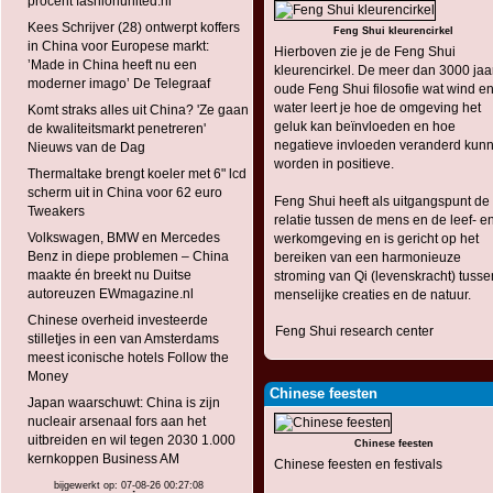
procent fashionunited.nl
Kees Schrijver (28) ontwerpt koffers
Feng Shui kleurencirkel
in China voor Europese markt:
Hierboven zie je de Feng Shui
’Made in China heeft nu een
kleurencirkel. De meer dan 3000 jaa
moderner imago’ De Telegraaf
oude Feng Shui filosofie wat wind e
water leert je hoe de omgeving het
Komt straks alles uit China? 'Ze gaan
geluk kan beïnvloeden en hoe
de kwaliteitsmarkt penetreren'
negatieve invloeden veranderd kun
Nieuws van de Dag
worden in positieve.
Thermaltake brengt koeler met 6" lcd
scherm uit in China voor 62 euro
Feng Shui heeft als uitgangspunt de
Tweakers
relatie tussen de mens en de leef- e
Volkswagen, BMW en Mercedes
werkomgeving en is gericht op het
Benz in diepe problemen – China
bereiken van een harmonieuze
maakte én breekt nu Duitse
stroming van Qi (levenskracht) tusse
autoreuzen EWmagazine.nl
menselijke creaties en de natuur.
Chinese overheid investeerde
Feng Shui research center
stilletjes in een van Amsterdams
meest iconische hotels Follow the
Money
Chinese feesten
Japan waarschuwt: China is zijn
nucleair arsenaal fors aan het
uitbreiden en wil tegen 2030 1.000
Chinese feesten
kernkoppen Business AM
Chinese feesten en festivals
bijgewerkt op: 07-08-26 00:27:08