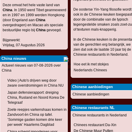
Deze omvat het hele vaste land van
De oosterse Yin-Yang filosofie wordt
China
. In 1950 werd Tibet geannexeerd
ook in de Chinese keuken toegepast
en in 1997 en 1999 werden Hongkong
door de combinatie van de typisch
(door Engeland aan
China
tegengestelde smaken zoals zoet-zu
overgedragen) en Macao als speciale
of texturen mals-knapperig.
bestuurlijke regio bij
China
gevoegd.
In de Chinese keuken is de presenta
Bijgewerkt:
van de gerechten erg belangrijk, we
Vrijdag, 07 Augustus 2026
zien dat ook de laatste 10 jaar bij de
Chinese restaurants in Nederland.
China nieuws
Hoe eet ik met stokjes
Actueel nieuws van 07-08-2026 over
Nederlands Chinees
China
Video | Auto's drijven weg door
zware overstromingen in China NU
Chinese aanbiedingen
Japan defensierapport: dreiging
Chinese aanbiedingen
China, Rusland en Noord Korea De
Telegraaf
Chinese restaurants NL
Zoete reepjes varkenshaas komen in
Zandvoort én China op tafel.
Chinese restaurants in Nederland
’Sommige gasten komen drie keer
per week’ Haarlems Dagblad
Chinees restaurant Da-Xin
De Chinese Muur Putten
China scherpt importeisen voor