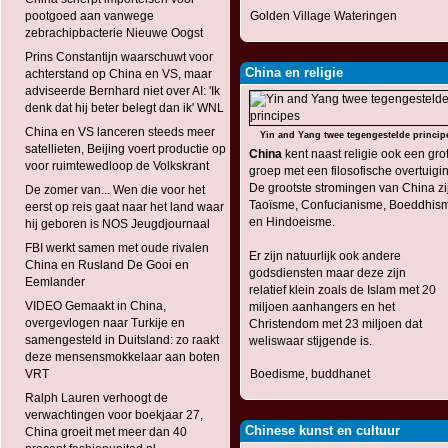
pootgoed aan vanwege
Golden Village Wateringen
zebrachipbacterie Nieuwe Oogst
Prins Constantijn waarschuwt voor
China en religie
achterstand op China en VS, maar
adviseerde Bernhard niet over AI: 'Ik
denk dat hij beter belegt dan ik' WNL
China en VS lanceren steeds meer
Yin and Yang twee tegengestelde princip
satellieten, Beijing voert productie op
China
kent naast religie ook een gro
voor ruimtewedloop de Volkskrant
groep met een filosofische overtuigi
De grootste stromingen van China zi
De zomer van... Wen die voor het
Taoïsme, Confucianisme, Boeddhis
eerst op reis gaat naar het land waar
en Hindoeisme.
hij geboren is NOS Jeugdjournaal
FBI werkt samen met oude rivalen
Er zijn natuurlijk ook andere
China en Rusland De Gooi en
godsdiensten maar deze zijn
Eemlander
relatief klein zoals de Islam met 20
VIDEO Gemaakt in China,
miljoen aanhangers en het
overgevlogen naar Turkije en
Christendom met 23 miljoen dat
samengesteld in Duitsland: zo raakt
weliswaar stijgende is.
deze mensensmokkelaar aan boten
VRT
Boedisme, buddhanet
Ralph Lauren verhoogt de
verwachtingen voor boekjaar 27,
Chinese kunst en cultuur
China groeit met meer dan 40