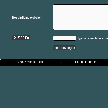
Beschrijving website:
Typ de cijfers/letters ov
© 2026
MijnIndex.nl
|
Eigen startpagina