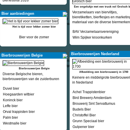
bierfestival 2026
Een ongelukje met een truck vol Grolsch b
Verzamelaars van bierviltjes,
Bier aanbiedingen
bieretiketten, bierflesjes en marketin
materiaal van de diverse biermerken
Het is tijd voor lekker zomer bier
BAV Verzamelaarsvereniging
Bier voor de zomer
Wim Spijker kroonkurken
Bierbrouwerijen Nederland
Bierbrouwerijen Belgie
Bierbrouwerijen Belgie
Afbeelding een bierbrouwerij in 1700
Diverse Belgische bieren,
Keinere en middelgrote bierbrouwer
bierbrouwerijen van de zuiderburen
in Nederland
Duvel bier
Achel Trappistenbier
Hoegaarden witbier
Bird Brewery Amsterdam
Koninck bier
Brouwerij Sint Servattumus
Leffe bier
Budels Bier
Orval trappisten bier
Christoffel Bier
Palm bier
Grunn Speciaal bier
Westmalle bier
Gulpener bier