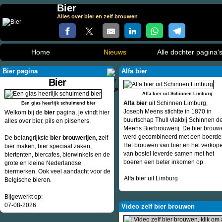
Bier
Alles over bier en zelf brouwen
Home
Nieuws
Alle dochter pagina'
Bier pagina
Alfa bier
Bier
Alfa bier uit Schinnen Limburg
Alfa bier
uit Schinnen Limburg,
Een glas heerlijk schuimend bier
Joseph Meens stichtte in 1870 in
Welkom bij de
bier
pagina, je vindt hier
buurtschap Thull vlakbij Schinnen d
alles over bier, pils en pilseners.
Meens Bierbrouwerij. De bier brouwe
werd gecombineerd met een boerder
De belangrijkste
bier brouwerijen
, zelf
Het brouwen van bier en het verkop
bier maken, bier speciaal zaken,
van bostel leverde samen met het
biertenten, biercafes, bierwinkels en de
boeren een beter inkomen op.
grote en kleine Nederlandse
biermerken. Ook veel aandacht voor de
Alfa bier uit Limburg
Belgische bieren.
Bijgewerkt op:
07-08-2026
Video zelf bier brouwen