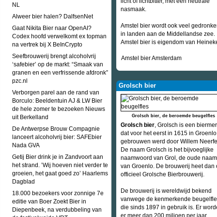
licht of lichtbitter, met een neutrale
NL
nasmaak.
Alweer bier halen? DalfsenNet
Amstel bier wordt ook veel gedronk
Gaat Nikita Bier naar OpenAI?
in landen aan de Middellandse zee.
Codex hoofd verwelkomt ex topman
Amstel bier is eigendom van Heinek
na vertrek bij X BeInCrypto
Seefbrouwerij brengt alcoholvrij
Amstel bier Amsterdam
‘safebier’ op de markt: “Smaak van
granen en een verfrissende afdronk”
pzc.nl
Grolsch bier
Verborgen parel aan de rand van
Borculo: Beeldentuin AJ & LW Bier
de hele zomer te bezoeken Nieuws
Grolsch bier, de beroemde beugelfles
uit Berkelland
Grolsch bier
, Grolsch is een bierme
De Antwerpse Brouw Compagnie
dat voor het eerst in 1615 in Groenlo
lanceert alcoholvrij bier: SAFEbier
gebrouwen werd door Willem Neerfel
Nada GVA
De naam Grolsch is het bijvoeglijke
Getij Bier drink je in Zandvoort aan
naamwoord van Grol, de oude naam
het strand. ’Wij hoeven niet verder te
van Groenlo. De brouwerij heet dan
groeien, het gaat goed zo’ Haarlems
officieel Grolsche Bierbrouwerij.
Dagblad
De brouwerij is wereldwijd bekend
18.000 bezoekers voor zonnige 7e
vanwege de kenmerkende beugelfle
editie van Boer Zoekt Bier in
die sinds 1897 in gebruik is. Er wor
Diepenbeek, na verdubbeling van
er meer dan 200 miljoen per jaar