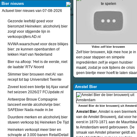
Bier nieuws
Actueel bier nieuws van 07-08-2026
Gezonde leefstijl goed voor
bieromzet Heineken: alcoholvrij bier
zorgt voor stijgende lijn in
verkoopcijfers AD.nl
NVWA waarschuwt voor deze blikjes
Video zelf bier brouwen
bier: ze kunnen openbarsten of
Zelf bier brouwen, kijk mee hoe je in
lekken Hart van Nederland
een paar stappen en simpele
Bier na afloop: 'Het is de eerste, niet
ingrediënten zelf je eigen huisbier
de laatste' RTV Noord
maakt, zodat je ook tijdens de crisis
geen biertje meer hoeft te laten staa
Slimmer bier brouwen met AI: van
recept tot tap Universiteit Twente
Amstel Bier
Zoveel kost een biertje bij Ajax vanaf
het seizoen 2026/27 FCUpdate.nl
Antwerpse Brouw Compagnie
lanceert eerste alcoholvrije bier:
Amstel Bier de bier brouwerij uit Amster
SAFEbier Nada made in.be
Amstel Bier
, Amstel is een biermerk
van de Amstel Brouwerij, dat voor he
Duurdere merken en alcoholvrij bier
eerst in 1870-1871 aan de Mauritsk
stuwen verkoop bij Heineken De Tijd
te Amsterdam werd gebrouwen. De
Heineken verkoopt meer bier en
smaak van Amstel pilsener geldt als
schrapte al 3.000 banen RetailDetail