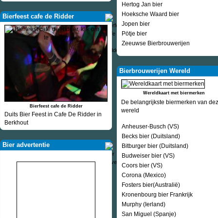
Hertog Jan bier
Hoeksche Waard bier
Bierfeest cafe de Ridder
Jopen bier
Pötje bier
Zeeuwse Bierbrouwerijen
Bierbrouwerijen Wereld
Wereldkaart met biermerken
De belangrijkste biermerken van de
Bierfeest cafe de Ridder
wereld
Duits Bier Feest in Cafe De Ridder in
Berkhout
Anheuser-Busch (VS)
Becks bier (Duitsland)
Bier advertentie
Bitburger bier (Duitsland)
Budweiser bier (VS)
Coors bier (VS)
Corona (Mexico)
Fosters bier(Australië)
Kronenbourg bier Frankrijk
Murphy (Ierland)
San Miguel (Spanje)