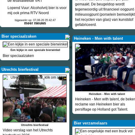
de festivalweide VRT
gemaakt. De beugeldop wordt
Lopend Vuur: Alcoholvrij bier is voor
tegenwoordig uit financieel oogpunt
mij ook prima RTV Noord
milieuoogpunt (porselein bemoeilijkt
het recyclen van glas) van kunststof
bijgewerkt op: 07-08-26 05:42:47
meer nieuws
gefabriceerd.
Bier speciaalzaken
Heineken - Men with talent
Een kijkje in een speciale bierwinkel
Bier speciaalzaken
Utrechts bierfestival
Heineken - Men with talent
Heineken - Men with talent, de beke
reclame van Heineken bier als
persiflage op Holland got Talent.
Bier verzamelaars
Utrechts bierfestival
Video verslag van het Utrechts