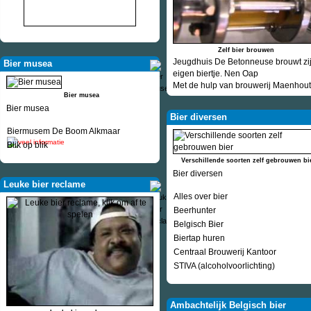
Zelf bier brouwen
Jeugdhuis De Betonneuse brouwt zi
Bier musea
eigen biertje. Nen Oap
Met de hulp van brouwerij Maenhout
Bier musea
Bier musea
Bier diversen
Biermusem De Boom Alkmaar
Blik op blik
Verschillende soorten zelf gebrouwen bi
Bier diversen
Leuke bier reclame
Alles over bier
Beerhunter
Belgisch Bier
Biertap huren
Centraal Brouwerij Kantoor
STIVA (alcoholvoorlichting)
Ambachtelijk Belgisch bier