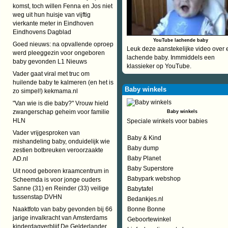
komst, toch willen Fenna en Jos niet
weg uit hun huisje van vijftig
vierkante meter in Eindhoven
Eindhovens Dagblad
YouTube lachende baby
Goed nieuws: na opvallende oproep
Leuk deze aanstekelijke video over 
werd pleeggezin voor ongeboren
lachende baby. Inmmiddels een
baby gevonden L1 Nieuws
klassieker op YouTube.
Vader gaat viral met truc om
huilende baby te kalmeren (en het is
Baby winkels
zo simpel!) kekmama.nl
"Van wie is die baby?" Vrouw hield
zwangerschap geheim voor familie
Baby winkels
HLN
Speciale winkels voor babies
Vader vrijgesproken van
Baby & Kind
mishandeling baby, onduidelijk wie
Baby dump
zestien botbreuken veroorzaakte
Baby Planet
AD.nl
Baby Superstore
Uit nood geboren kraamcentrum in
Babypark webshop
Scheemda is voor jonge ouders
Sanne (31) en Reinder (33) veilige
Babytafel
tussenstap DVHN
Bedankjes.nl
Naaktfoto van baby gevonden bij 66
Bonne Bonne
jarige invalkracht van Amsterdams
Geboortewinkel
kinderdagverblijf De Gelderlander