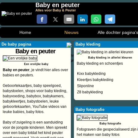
Baby en peuter
Alles voor Baby & Peuter
Home
Nieuws
Alle dochter pagina'
De baby pagina
Baby kleding
Baby en peuter
Baby kleding in allerlei kleuren
Baby kleding en schoentjes
Een vrolijke baby
Baby en peuter
, je vindt hier alles over
Kixx babykleding
babies en peuters.
Kleertjes babykleding
Geboortekaartjes, baby speelgoed,
Sliponline
babystoelen, shops voor baby kleding,
Z8 babykleding
babyvoeding, babybox, babykamers,
babykleertjes, babystoelen, leuke
geboortekaarten, YouTube videos van
Baby fotografie
leuke babies, baby fotos.
Baby of zuigeling is een aanduiding
Baby fotografie
voor de jongste kinderen. Men spreekt
Fotograven die gespecialiseerd zijn 
over een baby totdat het kind peuter
het maken van baby fotos