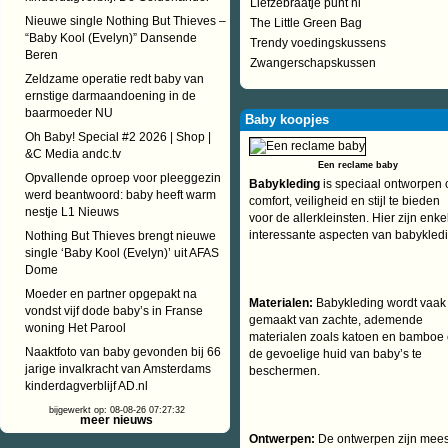
Liefzebraatje punt nl
Nieuwe single Nothing But Thieves –
The Little Green Bag
“Baby Kool (Evelyn)” Dansende
Trendy voedingskussens
Beren
Zwangerschapskussen
Zeldzame operatie redt baby van
ernstige darmaandoening in de
baarmoeder NU
Baby koopjes
Oh Baby! Special #2 2026 | Shop |
&C Media andc.tv
Een reclame baby
Opvallende oproep voor pleeggezin
Babykleding
is speciaal ontworpen
werd beantwoord: baby heeft warm
comfort, veiligheid en stijl te bieden
nestje L1 Nieuws
voor de allerkleinsten. Hier zijn enke
interessante aspecten van babykledi
Nothing But Thieves brengt nieuwe
single ‘Baby Kool (Evelyn)’ uit AFAS
Dome
Moeder en partner opgepakt na
Materialen:
Babykleding wordt vaak
vondst vijf dode baby’s in Franse
gemaakt van zachte, ademende
woning Het Parool
materialen zoals katoen en bamboe
Naaktfoto van baby gevonden bij 66
de gevoelige huid van baby’s te
jarige invalkracht van Amsterdams
beschermen.
kinderdagverblijf AD.nl
bijgewerkt op: 08-08-26 07:27:32
meer nieuws
Ontwerpen:
De ontwerpen zijn mees