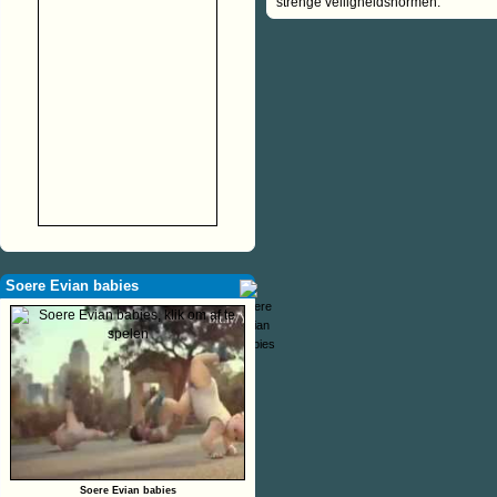
strenge veiligheidsnormen.
Soere Evian babies
Soere Evian babies