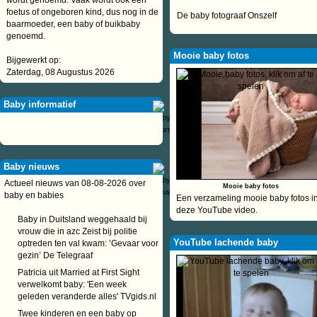
wordt genoemd. Vaak wordt ook een
foetus of ongeboren kind, dus nog in de
De baby fotograaf Onszelf
baarmoeder, een baby of buikbaby
genoemd.
Mooie baby fotos
Bijgewerkt op:
Zaterdag, 08 Augustus 2026
Baby informatief
Baby nieuws
Actueel nieuws van 08-08-2026 over
Mooie baby fotos
baby en babies
Een verzameling mooie baby fotos i
deze YouTube video.
Baby in Duitsland weggehaald bij
vrouw die in azc Zeist bij politie
YouTube lachende baby
optreden ten val kwam: ’Gevaar voor
gezin’ De Telegraaf
Patricia uit Married at First Sight
verwelkomt baby: 'Een week
geleden veranderde alles' TVgids.nl
Twee kinderen en een baby op