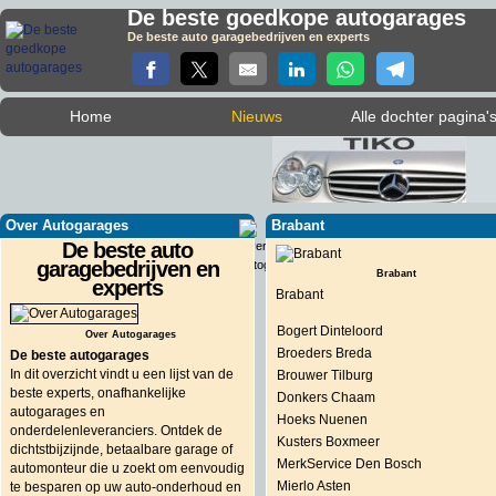
De beste goedkope autogarages
De beste auto garagebedrijven en experts
Home
Nieuws
Alle dochter pagina'
Over Autogarages
Brabant
De beste auto
garagebedrijven en
Brabant
experts
Brabant
Bogert Dinteloord
Over Autogarages
Broeders Breda
De beste autogarages
In dit overzicht vindt u een lijst van de
Brouwer Tilburg
beste experts, onafhankelijke
Donkers Chaam
autogarages en
Hoeks Nuenen
onderdelenleveranciers. Ontdek de
Kusters Boxmeer
dichtstbijzijnde, betaalbare garage of
MerkService Den Bosch
automonteur die u zoekt om eenvoudig
Mierlo Asten
te besparen op uw auto-onderhoud en