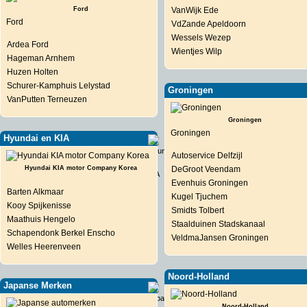
Ford
VanWijk Ede
Ford
VdZande Apeldoorn
Wessels Wezep
Ardea Ford
Wientjes Wilp
Hageman Arnhem
Huzen Holten
Schurer-Kamphuis Lelystad
Groningen
VanPutten Terneuzen
Groningen
Groningen
Hyundai en KIA
Autoservice Delfzijl
Hyundai KIA motor Company Korea
DeGroot Veendam
Evenhuis Groningen
Barten Alkmaar
Kugel Tjuchem
Kooy Spijkenisse
Smidts Tolbert
Maathuis Hengelo
Staalduinen Stadskanaal
Schapendonk Berkel Enscho
VeldmaJansen Groningen
Welles Heerenveen
Noord-Holland
Japanse Merken
Noord-Holland