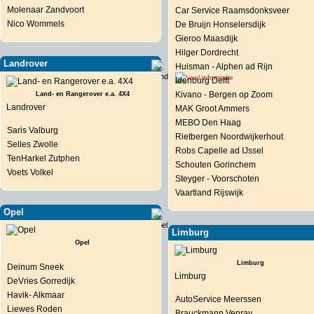
Molenaar Zandvoort
Car Service Raamsdonksveer
Nico Wommels
De Bruijn Honselersdijk
Gieroo Maasdijk
Hilger Dordrecht
Landrover
Huisman - Alphen ad Rijn
Idenburg Delft
Kivano - Bergen op Zoom
Land- en Rangerover e.a. 4X4
Landrover
MAK Groot Ammers
MEBO Den Haag
Saris Valburg
Rietbergen Noordwijkerhout
Selles Zwolle
Robs Capelle ad IJssel
TenHarkel Zutphen
Schouten Gorinchem
Voets Volkel
Steyger - Voorschoten
Vaartland Rijswijk
Opel
Limburg
Opel
Limburg
Deinum Sneek
Limburg
DeVries Gorredijk
Havik- Alkmaar
AutoService Meerssen
Liewes Roden
Brauckmann Venray