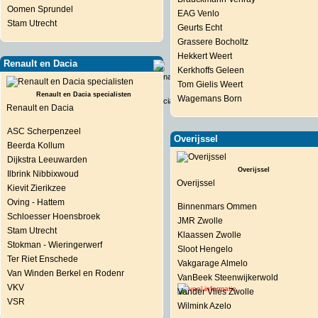
Oomen Sprundel
EAG Venlo
Stam Utrecht
Geurts Echt
Grassere Bocholtz
Hekkert Weert
Renault en Dacia
Kerkhoffs Geleen
Tom Gielis Weert
Renault en Dacia specialisten
Wagemans Born
Renault en Dacia
ASC Scherpenzeel
Overijssel
Beerda Kollum
Dijkstra Leeuwarden
Overijssel
Ilbrink Nibbixwoud
Overijssel
Kievit Zierikzee
Oving - Hattem
Binnenmars Ommen
Schloesser Hoensbroek
JMR Zwolle
Stam Utrecht
Klaassen Zwolle
Stokman - Wieringerwerf
Sloot Hengelo
Ter Riet Enschede
Vakgarage Almelo
Van Winden Berkel en Rodenr
VanBeek Steenwijkerwold
VKV
Vander Vlies Zwolle
VSR
Wilmink Azelo