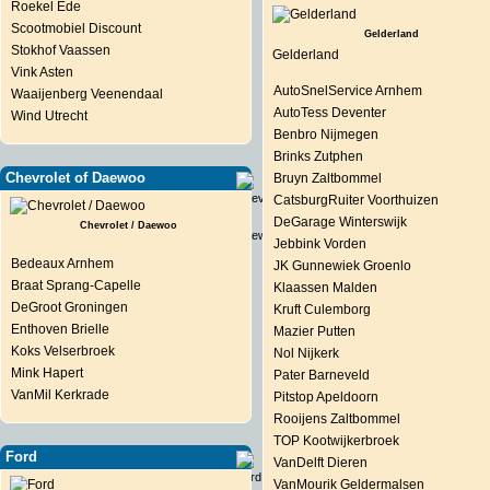
Roekel Ede
Scootmobiel Discount
Gelderland
Stokhof Vaassen
Gelderland
Vink Asten
AutoSnelService Arnhem
Waaijenberg Veenendaal
AutoTess Deventer
Wind Utrecht
Benbro Nijmegen
Brinks Zutphen
Chevrolet of Daewoo
Bruyn Zaltbommel
CatsburgRuiter Voorthuizen
DeGarage Winterswijk
Chevrolet / Daewoo
Jebbink Vorden
Bedeaux Arnhem
JK Gunnewiek Groenlo
Braat Sprang-Capelle
Klaassen Malden
DeGroot Groningen
Kruft Culemborg
Enthoven Brielle
Mazier Putten
Koks Velserbroek
Nol Nijkerk
Mink Hapert
Pater Barneveld
VanMil Kerkrade
Pitstop Apeldoorn
Rooijens Zaltbommel
TOP Kootwijkerbroek
Ford
VanDelft Dieren
VanMourik Geldermalsen