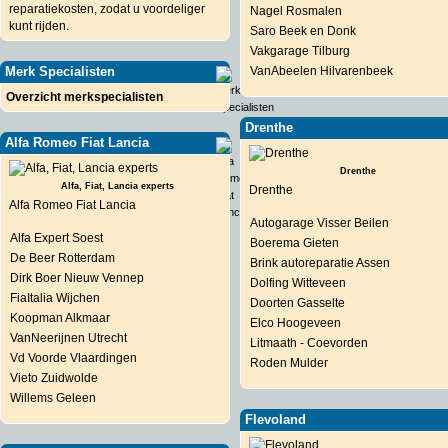
reparatiekosten, zodat u voordeliger
Nagel Rosmalen
kunt rijden.
Saro Beek en Donk
Vakgarage Tilburg
Merk Specialisten
VanAbeelen Hilvarenbeek
Overzicht merkspecialisten
Drenthe
Alfa Romeo Fiat Lancia
Drenthe
Alfa, Fiat, Lancia experts
Drenthe
Alfa Romeo Fiat Lancia
Autogarage Visser Beilen
Alfa Expert Soest
Boerema Gieten
De Beer Rotterdam
Brink autoreparatie Assen
Dirk Boer Nieuw Vennep
Dolfing Witteveen
FiaItalia Wijchen
Doorten Gasselte
Koopman Alkmaar
Elco Hoogeveen
VanNeerijnen Utrecht
Litmaath - Coevorden
Vd Voorde Vlaardingen
Roden Mulder
Vieto Zuidwolde
Willems Geleen
Flevoland