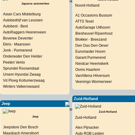
Japanse automerken
Noord-Holland
Asian Cars Middelburg
A1 Occasions Bussum
Autobedrijf van Leussen
ATTS Texel
Autobest - Best
AutoGarage Uithoorn
AutoRaggers Heerenveen
Biesheuvel Rijsenhout
Boveree Deventer
Blokker - Breezand
Ekris - Maarssen
Den Das Den Oever
Jonk - Purmerend
Euromaster Hoorn
Onderwater Den Helder
Garant Purmerend
Peeten Venlo
Niestcar Heemskerk
Sprundel Roosendaal
Ooms Haarlem
Ursem Hyundai Zwaag
VanAltena Hilversum
Vd Ploeg Kollumerzwaag
Veenings Wormerveer
Winters Valkenswaard
Zuid-Holland
Jeep
Zuid-Holland
Jeep
Zuid-Holland
Jeepstore Den Bosch
Alex Pijnacker
Maasbach Amersfoort
Auto ROB Leiden