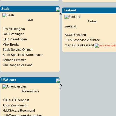
Saab
Zeeland
Saab
Zeeland
Zeeland
Essink Hengelo
Joel Groningen
AXXI Dirksland
LAR Vlaardingen
EH Autoservice Zierikzee
Mink Breda
G en G Heinkeszand
Saab Service Ommen
Saab Specialist Wormerveer
Schaap Lemmer
Van Dongen Zeeland
USA cars
American cars
AllCars Buitenpost
Arton Zwijndrecht
HdUSAcars Roermond
LuthTangenberg Hardenber