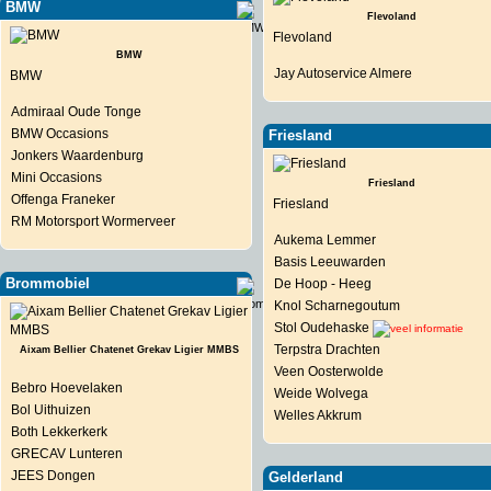
BMW
Flevoland
Flevoland
BMW
Jay Autoservice Almere
BMW
Admiraal Oude Tonge
BMW Occasions
Friesland
Jonkers Waardenburg
Mini Occasions
Friesland
Offenga Franeker
Friesland
RM Motorsport Wormerveer
Aukema Lemmer
Basis Leeuwarden
Brommobiel
De Hoop - Heeg
Knol Scharnegoutum
Stol Oudehaske
Terpstra Drachten
Aixam Bellier Chatenet Grekav Ligier MMBS
Veen Oosterwolde
Bebro Hoevelaken
Weide Wolvega
Bol Uithuizen
Welles Akkrum
Both Lekkerkerk
GRECAV Lunteren
JEES Dongen
Gelderland